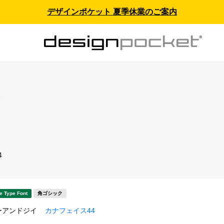
デザインポケット 夏季休業のご案内
ス
4
e Type Font
角ゴシック
ーアンドジイ
カナフェイス44