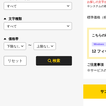
お探しの文字
※システムの
標準価格（
文字種類
こちらの
価格帯
Windows
〜
12 フ
リセット
検索
ご注意事項
※サービス
サ