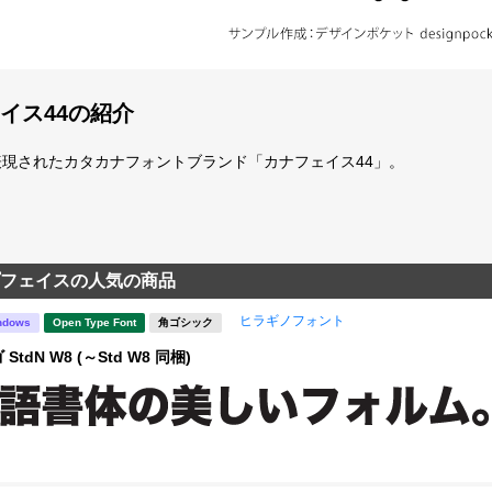
イス44の紹介
現されたカタカナフォントブランド「カナフェイス44」。
フェイスの人気の商品
ヒラギノフォント
ndows
Open Type Font
角ゴシック
tdN W8 (～Std W8 同梱)