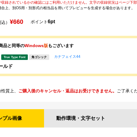
が収録されているかの確認にはご利用いただけません。文字の収録状況はページ下部の 
都合上、別OS用・別形式の相当品を用いてプレビューを生成する場合があります。
¥660
6pt
ポイント
税込）
商品と同等の
Windows
版
もございます
カナフェイス44
True Type Font
角ゴシック
ィールド
の性質上、
ご購入後のキャンセル・返品はお受けできません。
ご了承く
ンプル
画像
動作環境・
文字セット