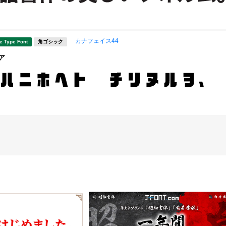
カナフェイス44
e Type Font
角ゴシック
ア