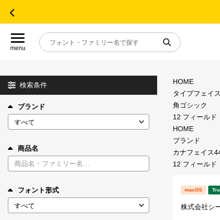
menu
HOME
目的別フォントガイド
検索条件
タイプフェイ
角ゴシック
ブランド
特集
12 フィールド
HOME
おすすめ
ブランド
商品名
カナフェイス4
12 フィールド
年間ライセンス商品
フォント形式
macOS
Tru
キャンペーン一覧
株式会社シ