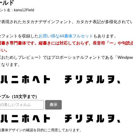
ールド
フォント名：
kana12Field
で表現されたカタカナデザインフォント。カタカナ表記が多様化されて
全フォントを収録した
お買い得な44書体フルセット
もあります。
横書き専門書体です。縦書きには対応しておらず、長音符「ー」や句読
さい。
《おためしプレビュー》ではプロポーショナルフォントである「Windp
となります。
プル（15文字まで）
表示
は書体デザインの確認を目的にご用意しております。