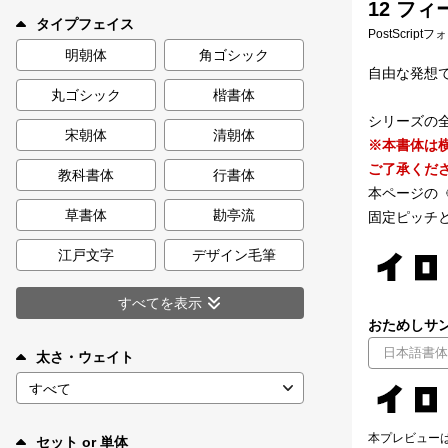
12 フィ
新着一覧
タイプフェイス
PostScript
明朝体
角ゴシック
自由な発想
丸ゴシック
楷書体
カート
0
シリーズの
宋朝体
清朝体
※本書体は
マイページ
ご了承くだ
教科書体
行書体
本ページの
お気に入り
草書体
勘亭流
固定ピッチ
江戸文字
デザイン毛筆
ご利用ガイド
すべてを表示
おためしサン
よくあるご質問
太さ・ウェイト
お問い合わせ
本プレビュー
セット or 単体