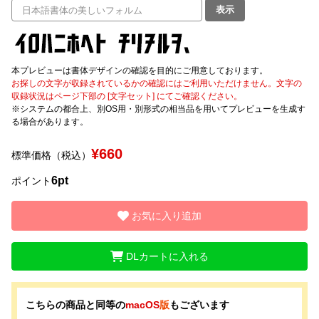
表示
文字種類
本プレビューは書体デザインの確認を目的にご用意しております。
お探しの文字が収録されているかの確認にはご利用いただけません。文字の
価格帯
収録状況はページ下部の [文字セット] にてご確認ください。
※システムの都合上、別OS用・別形式の相当品を用いてプレビューを生成す
〜
る場合があります。
¥660
標準価格（税込）
リセット
検索
6pt
ポイント
お気に入り追加
DLカートに入れる
こちらの商品と同等の
macOS
版
もございます