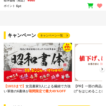
¥660
標準価格（税込）
6pt
ポイント
キャンペーン
キャンペーン一覧
【PR】一部の商品か
【10/13まで】
女流書家3人による繊細で力強
げ"をはじめることに
い筆致の6書体が
期間限定で最大49％OFF