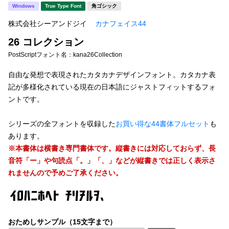
新着一覧
Windows
True Type Font
角ゴシック
明朝体
角ゴシック
株式会社シーアンドジイ
カナフェイス44
丸ゴシック
楷書体
26 コレクション
カート
0
宋朝体
清朝体
PostScriptフォント名：
kana26Collection
教科書体
行書体
自由な発想で表現されたカタカナデザインフォント。カタカナ表
マイページ
記が多様化されている現在の日本語にジャストフィットするフォ
草書体
勘亭流
ントです。
お気に入り
江戸文字
デザイン毛筆
シリーズの全フォントを収録した
お買い得な44書体フルセット
も
あります。
すべてを表示
ご利用ガイド
※本書体は横書き専門書体です。縦書きには対応しておらず、長
音符「ー」や句読点「。」「、」などが縦書きでは正しく表示さ
太さ・ウェイト
よくあるご質問
れませんので予めご了承ください。
お問い合わせ
セット or 単体
おためしサンプル（15文字まで）