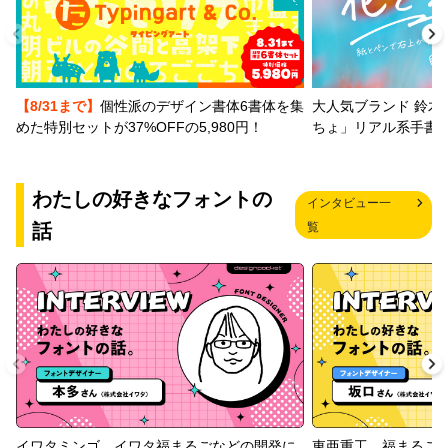
【8/31まで】
個性派のデザイン書体6書体を集
大人気ブランド 鈴木
めた特別セットが37%OFFの5,980円！
ちょ」リアル系手書
わたしの好きなフォントの
インタビュー一
話
覧
イワタミンゴ、イワタ福まるごなどの開発に
東亜重工、福まるご