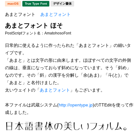
新着一覧
macOS
True Type Font
デザイン書体
明朝体
角ゴシック
あまとフォント
あまとフォント
丸ゴシック
楷書体
あまとフォント ほそ
カート
0
宋朝体
清朝体
PostScriptフォント名：
AmatohosoFont
教科書体
行書体
日常的に使えるように作ったられた「あまとフォント」の細いタ
マイページ
イプです。
草書体
勘亭流
「あまと」とは文字の形に由来します。ほぼすべての文字の外側
お気に入り
の線は、垂直になっておらず斜めになっています。そう「斜め」
江戸文字
デザイン毛筆
なのです。その「斜」の漢字を分解し「余(あま)」「斗(と)」で
「あまと」と名付けました。
すべてを表示
ご利用ガイド
太いウェイトの「
あまとフォント
」もございます。
太さ・ウェイト
よくあるご質問
本ファイルは武蔵システム(
http://opentype.jp
)のTTEditを使って作
成しました。
お問い合わせ
セット or 単体