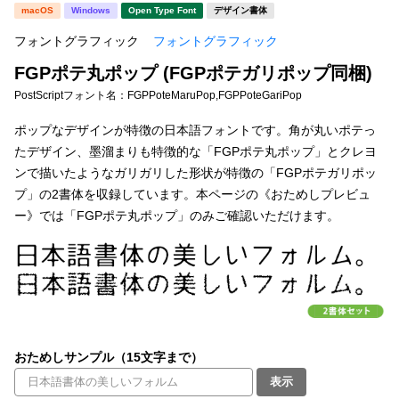
新着一覧
macOS
Windows
Open Type Font
デザイン書体
明朝体
角ゴシック
フォントグラフィック
フォントグラフィック
丸ゴシック
楷書体
FGPポテ丸ポップ (FGPポテガリポップ同梱)
カート
0
宋朝体
清朝体
PostScriptフォント名：
FGPPoteMaruPop,FGPPoteGariPop
教科書体
行書体
ポップなデザインが特徴の日本語フォントです。角が丸いポテっ
マイページ
たデザイン、墨溜まりも特徴的な「FGPポテ丸ポップ」とクレヨ
草書体
勘亭流
ンで描いたようなガリガリした形状が特徴の「FGPポテガリポッ
お気に入り
プ」の2書体を収録しています。本ページの《おためしプレビュ
江戸文字
デザイン毛筆
ー》では「FGPポテ丸ポップ」のみご確認いただけます。
すべてを表示
ご利用ガイド
太さ・ウェイト
よくあるご質問
お問い合わせ
おためしサンプル（15文字まで）
セット or 単体
表示