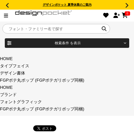
デザインポケット 夏季休業のご案内
0
検索条件
を表示
目的別フォントガイド
ブランド
HOME
タイプフェイス
特集
デザイン書体
FGPポテ丸ポップ (FGPポテガリポップ同梱)
商品名
おすすめ
HOME
ブランド
年間ライセンス商品
フォントグラフィック
フォント形式
FGPポテ丸ポップ (FGPポテガリポップ同梱)
キャンペーン一覧
タイプフェイス