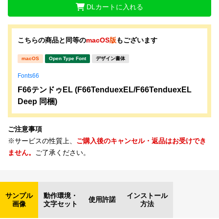
DLカートに入れる
こちらの商品と同等の
macOS
版
もございます
macOS
Open Type Font
デザイン書体
Fonts66
F66テンドゥEL (F66TenduexEL/F66TenduexEL
Deep 同梱)
ご注意事項
※サービスの性質上、
ご購入後のキャンセル・返品はお受けでき
ません。
ご了承ください。
サンプル
動作環境・
インストール
使用許諾
画像
文字セット
方法