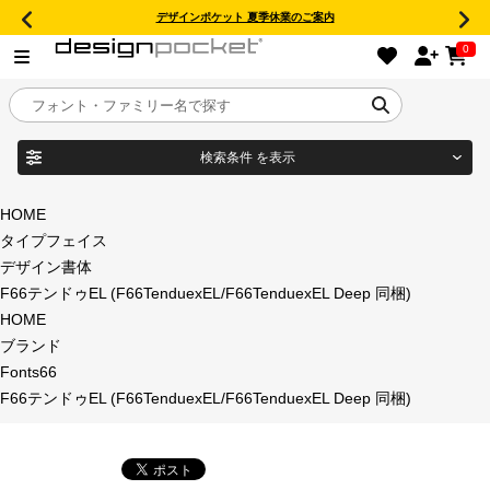
デザインポケット 夏季休業のご案内
0
検索条件
を表示
目的別フォントガイド
ブランド
HOME
タイプフェイス
特集
デザイン書体
F66テンドゥEL (F66TenduexEL/F66TenduexEL Deep 同梱)
商品名
おすすめ
HOME
ブランド
年間ライセンス商品
Fonts66
フォント形式
F66テンドゥEL (F66TenduexEL/F66TenduexEL Deep 同梱)
キャンペーン一覧
タイプフェイス