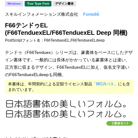
新着一覧
Windows
True Type Font
デザイン書体
明朝体
角ゴシック
スキルインフォメーションズ株式会社
Fonts66
丸ゴシック
楷書体
F66テンドゥEL
カート
0
宋朝体
清朝体
(F66TenduexEL/F66TenduexEL Deep 同梱)
PostScriptフォント名：
F66TenduexEL,F66TenduexELdeep
教科書体
行書体
マイページ
テンドゥ（F66Tenduex）シリーズは、篆書体をベースにしたデザ
草書体
勘亭流
イン書体です。一般的には長体がかかっている篆書体とは違い、
お気に入り
正方形に収まるデザイン。F66TenduexELに加え、仮名文字違い
江戸文字
デザイン毛筆
のF66TenduexELdeepも同梱。
すべてを表示
ご利用ガイド
本書体は、年間契約による定額ライセンス製品
「MOJIパス」
にも含
まれています。
太さ・ウェイト
よくあるご質問
お問い合わせ
セット or 単体