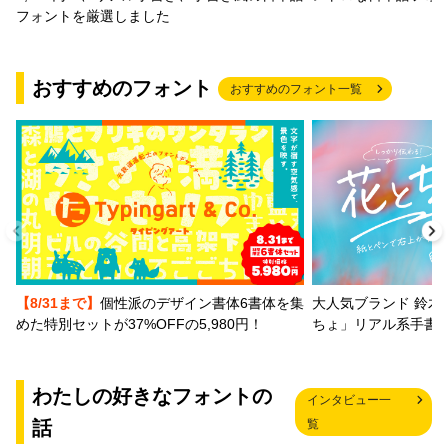
フォントを厳選しました
おすすめのフォント
おすすめのフォント一覧
【8/31まで】
個性派のデザイン書体6書体を集
大人気ブランド 鈴木
めた特別セットが37%OFFの5,980円！
ちょ」リアル系手書
わたしの好きなフォントの
インタビュー一
話
覧