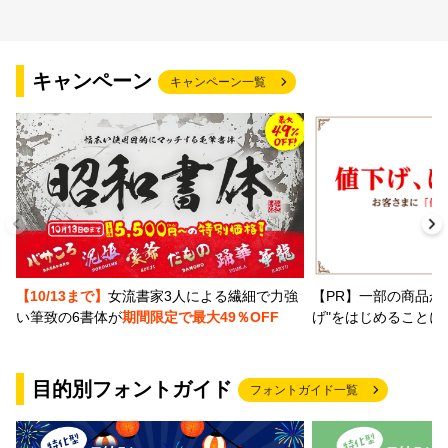
キャンペーン
キャンペーン一覧
【PR】一部の商品か
【10/13まで】
女流書家3人による繊細で力強
げ"をはじめることに
い筆致の6書体が
期間限定で最大49％OFF
目的別フォントガイド
フォントガイド一覧