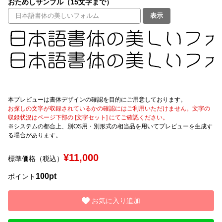
おためしサンプル（15文字まで）
表示
文字種類
価格帯
〜
本プレビューは書体デザインの確認を目的にご用意しております。
お探しの文字が収録されているかの確認にはご利用いただけません。文字の
リセット
検索
収録状況はページ下部の [文字セット] にてご確認ください。
※システムの都合上、別OS用・別形式の相当品を用いてプレビューを生成す
る場合があります。
¥11,000
標準価格（税込）
100pt
ポイント
お気に入り追加