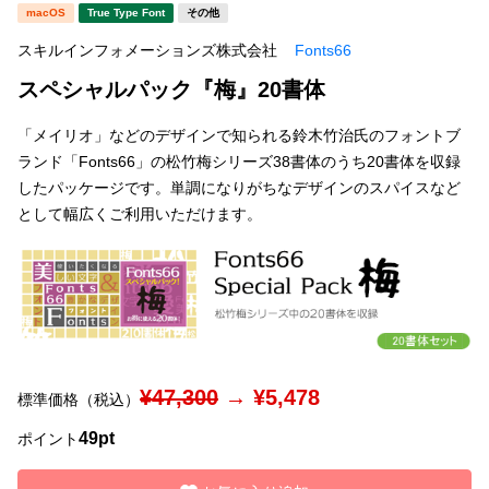
新着一覧
macOS
True Type Font
その他
明朝体
角ゴシック
スキルインフォメーションズ株式会社
Fonts66
丸ゴシック
楷書体
スペシャルパック『梅』20書体
カート
0
宋朝体
清朝体
「メイリオ」などのデザインで知られる鈴木竹治氏のフォントブ
教科書体
行書体
ランド「Fonts66」の松竹梅シリーズ38書体のうち20書体を収録
マイページ
したパッケージです。単調になりがちなデザインのスパイスなど
草書体
勘亭流
として幅広くご利用いただけます。
お気に入り
江戸文字
デザイン毛筆
すべてを表示
ご利用ガイド
太さ・ウェイト
よくあるご質問
¥47,300
→ ¥5,478
標準価格（税込）
お問い合わせ
49pt
ポイント
セット or 単体