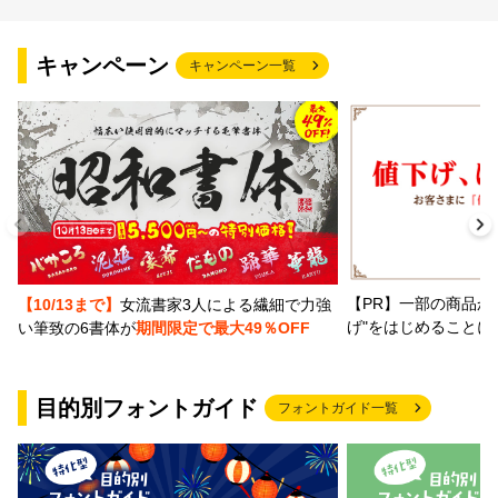
キャンペーン
キャンペーン一覧
【PR】一部の商品か
【10/13まで】
女流書家3人による繊細で力強
げ"をはじめることに
い筆致の6書体が
期間限定で最大49％OFF
目的別フォントガイド
フォントガイド一覧