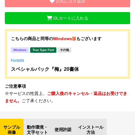
お気に入り追加
文字種類
DLカートに入れる
こちらの商品と同等の
Windows
版
もございます
価格帯
〜
Windows
True Type Font
その他
Fonts66
リセット
検索
スペシャルパック『梅』20書体
ご注意事項
※サービスの性質上、
ご購入後のキャンセル・返品はお受けでき
ません。
ご了承ください。
サンプル
動作環境・
インストール
使用許諾
画像
文字セット
方法