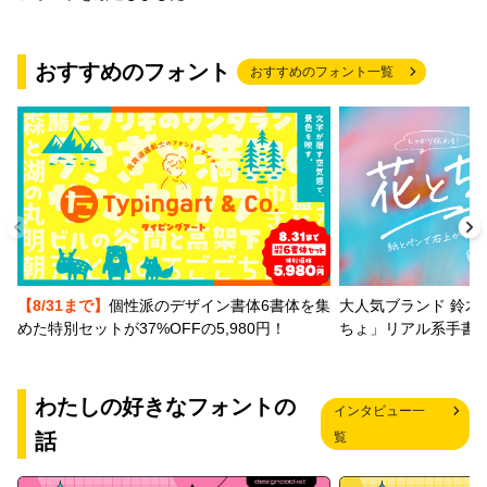
おすすめのフォント
おすすめのフォント一覧
【8/31まで】
個性派のデザイン書体6書体を集
大人気ブランド 鈴木
めた特別セットが37%OFFの5,980円！
ちょ」リアル系手書
わたしの好きなフォントの
インタビュー一
話
覧