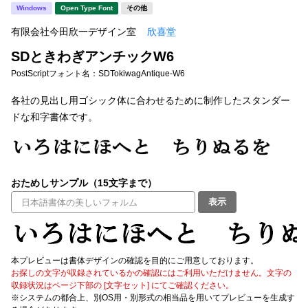
新着一覧
Windows
Open Type Font
その他
明朝体
角ゴシック
有限会社今田欣一デザイン室
欣喜堂
丸ゴシック
楷書体
SDときわぎアンチックW6
カート
0
宋朝体
清朝体
PostScriptフォント名：
SDTokiwagAntique-W6
教科書体
行書体
各社の見出し用ゴシック体に合わせるために制作したスタンダー
マイページ
ドな和字書体です。
草書体
勘亭流
お気に入り
江戸文字
デザイン毛筆
おためしサンプル（15文字まで）
すべてを表示
ご利用ガイド
表示
太さ・ウェイト
よくあるご質問
本プレビューは書体デザインの確認を目的にご用意しております。
お問い合わせ
お探しの文字が収録されているかの確認にはご利用いただけません。文字の
セット or 単体
収録状況はページ下部の [文字セット] にてご確認ください。
※システムの都合上、別OS用・別形式の相当品を用いてプレビューを生成す