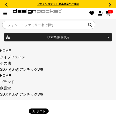
デザインポケット 夏季休業のご案内
0
検索条件
を表示
目的別フォントガイド
ブランド
HOME
タイプフェイス
特集
その他
SDときわぎアンチックW6
商品名
おすすめ
HOME
ブランド
年間ライセンス商品
欣喜堂
フォント形式
SDときわぎアンチックW6
キャンペーン一覧
タイプフェイス