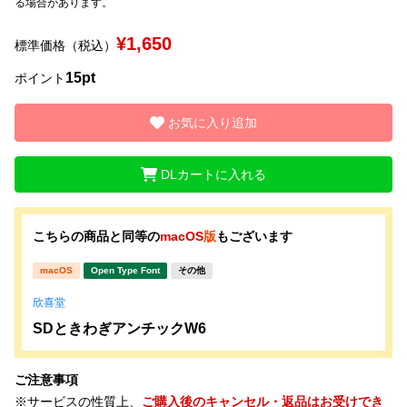
る場合があります。
¥1,650
文字種類
標準価格（税込）
15pt
ポイント
価格帯
お気に入り追加
〜
DLカートに入れる
リセット
検索
こちらの商品と同等の
macOS
版
もございます
macOS
Open Type Font
その他
欣喜堂
SDときわぎアンチックW6
ご注意事項
※サービスの性質上、
ご購入後のキャンセル・返品はお受けでき