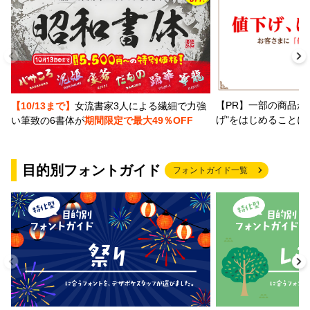
【PR】一部の商品か
【10/13まで】
女流書家3人による繊細で力強
げ"をはじめることに
い筆致の6書体が
期間限定で最大49％OFF
目的別フォントガイド
フォントガイド一覧