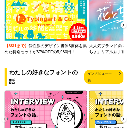
【8/31まで】
個性派のデザイン書体6書体を集
大人気ブランド 鈴木
めた特別セットが37%OFFの5,980円！
ちょ」リアル系手書
わたしの好きなフォントの
インタビュー一
話
覧