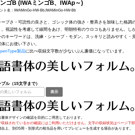
ゴB (IWAミンゴB、IWAp～)
フォント名：
IWAMinGo-HW-Bb,IWAMinGo-HW-Bb
ャープさ・可読性の良さと、ゴシック体の強さ・整斉さを加味した格調
」。視認性を考慮して線間をあけ、明朝特有のウロコもありません。し
ンのキーワードは、洗練・シャープ・モダン。スッキリと読みやすく・
媒体にお使い下さい。
penType製品
に比べ収録文字数が少ないぶん廉価になっています。
プル（15文字まで）
表示
は書体デザインの確認を目的にご用意しております。
が収録されているかの確認にはご利用いただけません。文字の収録状況はページ下部の 
都合上、別OS用・別形式の相当品を用いてプレビューを生成する場合があります。