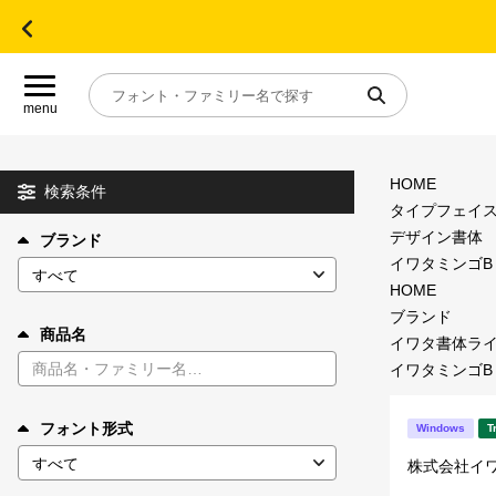
menu
HOME
目的別フォントガイド
検索条件
タイプフェイ
デザイン書体
ブランド
特集
イワタミンゴB (
HOME
おすすめ
ブランド
商品名
イワタ書体ラ
イワタミンゴB (
年間ライセンス商品
フォント形式
Windows
T
キャンペーン一覧
株式会社イ