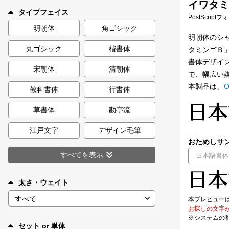
イワタミン
新着一覧
タイプフェイス
PostScript
明朝体
角ゴシック
明朝体のシ
丸ゴシック
楷書体
タミンゴＢ
カート
0
書体デザイ
宋朝体
清朝体
で、幅広い
マイページ
本製品は、
O
教科書体
行書体
お気に入り
草書体
勘亭流
江戸文字
デザイン毛筆
ご利用ガイド
おためしサン
すべてを表示
よくあるご質問
太さ・ウェイト
お問い合わせ
本プレビュー
お探しの文字
※システムの
セット or 単体