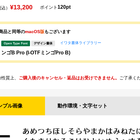
¥13,200
120pt
ポイント
税込）
商品と同等の
macOS
版
もございます
イワタ書体ライブラリー
Open Type Font
デザイン書体
ゴB Pro (I-OTFミンゴPro B)
の性質上、
ご購入後のキャンセル・返品はお受けできません。
ご了承く
ンプル
画像
動作環境・
文字セット