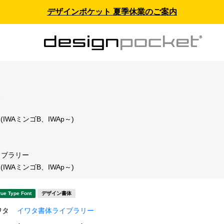
デザインポケット 夏季休業のご案内
ス
IWAミンゴB、IWAp～)
イブラリー
IWAミンゴB、IWAp～)
rue Type Font
デザイン書体
ワタ
イワタ書体ライブラリー