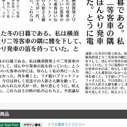
商品
イワタ書体ライブラリー
rue Type Font
デザイン書体