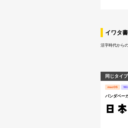
イワタ書
活字時代から
同じタイプ
macOS
Wi
パンダベー