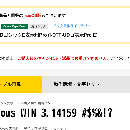
商品と同等の
macOS
版
もございます
イワタ書体ライブラリー
Open Type Font
角ゴシック
ゴシックE表示用Pro (I-OTF-UDゴ表示Pro E)
の性質上、
ご購入後のキャンセル・返品はお受けできません。
ご了承く
ンプル
画像
動作環境・
文字セット