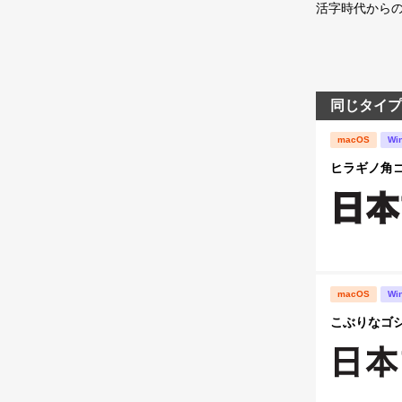
活字時代から
同じタイプ
macOS
Wi
ヒラギノ角ゴ S
macOS
Wi
こぶりなゴシック