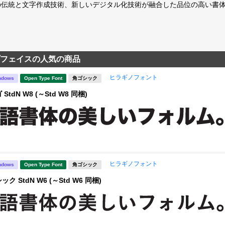
の伝統と文字作成技術、新しいデジタル化技術が融合した品位の高い書
フェイスの人気の商品
ヒラギノフォント
ndows
Open Type Font
角ゴシック
tdN W8 (～Std W8 同梱)
ヒラギノフォント
ndows
Open Type Font
角ゴシック
 StdN W6 (～Std W6 同梱)