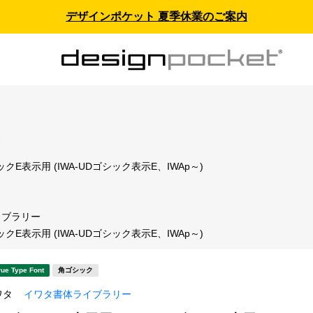
デザインポケット 夏季休業のご案内
ス
クE表示用 (IWA-UDゴシック表示E、IWAp～)
イブラリー
クE表示用 (IWA-UDゴシック表示E、IWAp～)
rue Type Font
角ゴシック
ワタ
イワタ書体ライブラリー