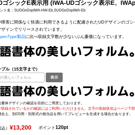
ゴシックE表示用 (IWA-UDゴシック表示E、IWAp
フォント名：
SUDGoDspIWA-HW-Eb,SUDGoDspIWA-Eb
や障害に関係なく快適に利用できるように配慮されたUDデザインのゴシ
デザインでリリースされています。
penType製品
に比べ収録文字数が少ないぶん廉価になっています。
プル（15文字まで）
表示
は書体デザインの確認を目的にご用意しております。
が収録されているかの確認にはご利用いただけません。文字の収録状況はページ下部の 
都合上、別OS用・別形式の相当品を用いてプレビューを生成する場合があります。
¥13,200
120pt
ポイント
税込）