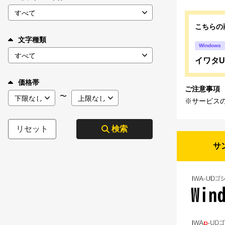
こちらの
文字種類
Windows
イワタUD
価格帯
ご注意事項
〜
※サービス
リセット
検索
サ