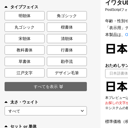
イワタUD
新着一覧
タイプフェイス
PostScript
明朝体
角ゴシック
年齢・性別
丸ゴシック
楷書体
「表示用」
カート
0
本製品は、
O
宋朝体
清朝体
マイページ
教科書体
行書体
お気に入り
草書体
勘亭流
おためしサン
江戸文字
デザイン毛筆
ご利用ガイド
すべてを表示
よくあるご質問
本プレビュー
太さ・ウェイト
お探しの文字
※システムの
お問い合わせ
標準価格（
セット or 単体