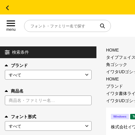
menu
HOME
目的別フォントガイド
検索条件
タイプフェイ
角ゴシック
ブランド
特集
イワタUDゴシッ
HOME
おすすめ
ブランド
商品名
イワタ書体ラ
イワタUDゴシッ
年間ライセンス商品
フォント形式
Windows
T
キャンペーン一覧
株式会社イ