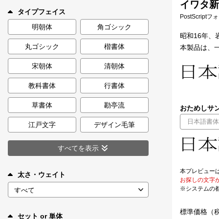
イワタ新聞
新着一覧
タイプフェイス
PostScript
明朝体
角ゴシック
昭和16年
丸ゴシック
楷書体
本製品は、一
カート
0
宋朝体
清朝体
マイページ
教科書体
行書体
お気に入り
草書体
勘亭流
おためしサン
江戸文字
デザイン毛筆
ご利用ガイド
すべてを表示
よくあるご質問
本プレビュー
太さ・ウェイト
お探しの文字
※システムの
お問い合わせ
標準価格（
セット or 単体