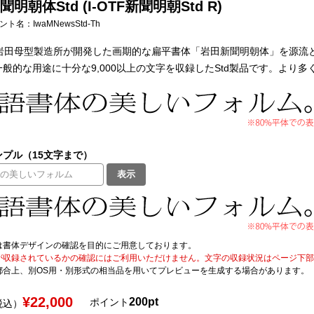
明朝体Std (I-OTF新聞明朝Std R)
フォント名：
IwaMNewsStd-Th
、岩田母型製造所が開発した画期的な扁平書体「岩田新聞明朝体」を源流
般的な用途に十分な9,000以上の文字を収録したStd製品です。より
プル（15文字まで）
表示
は書体デザインの確認を目的にご用意しております。
が収録されているかの確認にはご利用いただけません。文字の収録状況はページ下部の 
都合上、別OS用・別形式の相当品を用いてプレビューを生成する場合があります。
¥22,000
200pt
ポイント
税込）