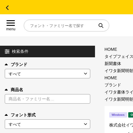
menu
HOME
目的別フォントガイド
検索条件
タイプフェイ
新聞書体
ブランド
特集
イワタ新聞明朝体S
HOME
おすすめ
ブランド
商品名
イワタ書体ラ
イワタ新聞明朝体S
年間ライセンス商品
フォント形式
Windows
O
キャンペーン一覧
株式会社イ