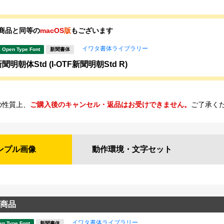
商品と同等の
macOS
版
もございます
イワタ書体ライブラリー
Open Type Font
新聞書体
明朝体Std (I-OTF新聞明朝Std R)
の性質上、
ご購入後のキャンセル・返品はお受けできません。
ご了承く
ンプル
画像
動作環境・
文字セット
商品
イワタ書体ライブラリー
en Type Font
新聞書体