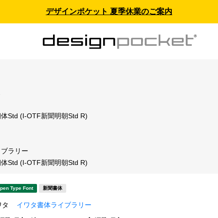
デザインポケット 夏季休業のご案内
ス
td (I-OTF新聞明朝Std R)
イブラリー
td (I-OTF新聞明朝Std R)
pen Type Font
新聞書体
ワタ
イワタ書体ライブラリー