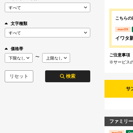
こちらの
文字種類
macOS
イワタ新聞
価格帯
ご注意事項
〜
※サービス
リセット
検索
サ
ファミリー
macOS
Op