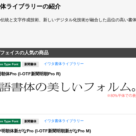
体ライブラリーの紹介
の伝統と文字作成技術、新しいデジタル化技術が融合した品位の高い書
フェイスの人気の商品
イワタ書体ライブラリー
en Type Font
新聞書体
Pro (I-OTF新聞明朝Pro R)
イワタ書体ライブラリー
en Type Font
新聞書体
朝体新がなPro (I-OTF新聞明朝新がなPro M)