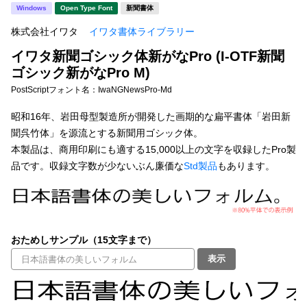
新着一覧
Windows
Open Type Font
新聞書体
明朝体
角ゴシック
株式会社イワタ
イワタ書体ライブラリー
丸ゴシック
楷書体
イワタ新聞ゴシック体新がなPro (I-OTF新聞
カート
0
宋朝体
清朝体
ゴシック新がなPro M)
PostScriptフォント名：
IwaNGNewsPro-Md
教科書体
行書体
マイページ
昭和16年、岩田母型製造所が開発した画期的な扁平書体「岩田新
草書体
勘亭流
聞呉竹体」を源流とする新聞用ゴシック体。
お気に入り
本製品は、商用印刷にも適する15,000以上の文字を収録したPro製
江戸文字
デザイン毛筆
品です。収録文字数が少ないぶん廉価な
Std製品
もあります。
すべてを表示
ご利用ガイド
太さ・ウェイト
よくあるご質問
おためしサンプル（15文字まで）
表示
お問い合わせ
セット or 単体