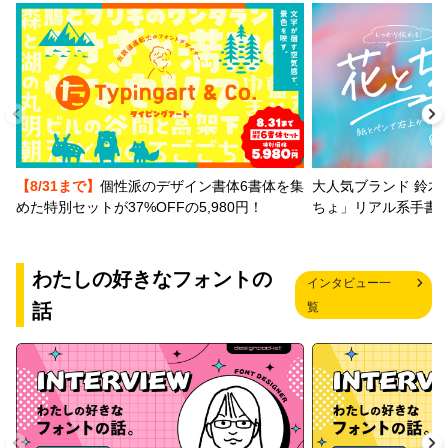
【8/31まで】
個性派のデザイン書体6書体を集
大人気ブランド 鈴木
めた特別セットが37%OFFの5,980円！
ちょ」リアル系手書
わたしの好きなフォントの
インタビュー一
話
覧