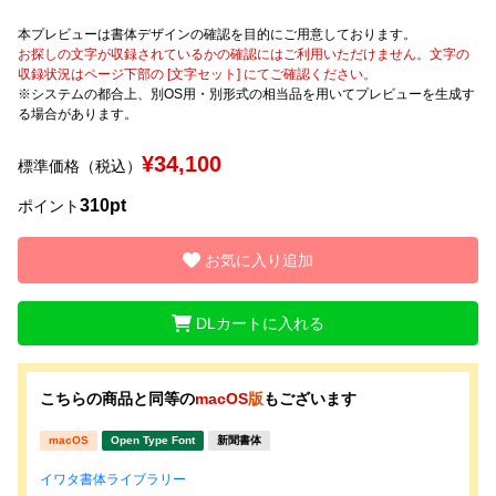
本プレビューは書体デザインの確認を目的にご用意しております。
文字種類
お探しの文字が収録されているかの確認にはご利用いただけません。文字の
収録状況はページ下部の [文字セット] にてご確認ください。
※システムの都合上、別OS用・別形式の相当品を用いてプレビューを生成す
る場合があります。
価格帯
¥34,100
標準価格（税込）
〜
310pt
ポイント
リセット
検索
お気に入り追加
DLカートに入れる
こちらの商品と同等の
macOS
版
もございます
macOS
Open Type Font
新聞書体
イワタ書体ライブラリー