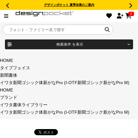
デザインポケット 夏季休業のご案内
0
検索条件
を表示
目的別フォントガイド
ブランド
HOME
タイプフェイス
特集
新聞書体
イワタ新聞ゴシック体新がなPro (I-OTF新聞ゴシック新がなPro M)
商品名
おすすめ
HOME
ブランド
年間ライセンス商品
イワタ書体ライブラリー
フォント形式
イワタ新聞ゴシック体新がなPro (I-OTF新聞ゴシック新がなPro M)
キャンペーン一覧
タイプフェイス