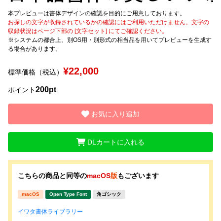
本プレビューは書体デザインの確認を目的にご用意しております。
文字種類
お探しの文字が収録されているかの確認にはご利用いただけません。文字の
収録状況はページ下部の [文字セット] にてご確認ください。
※システムの都合上、別OS用・別形式の相当品を用いてプレビューを生成す
る場合があります。
価格帯
¥22,000
標準価格（税込）
〜
200pt
ポイント
リセット
検索
お気に入り追加
DLカートに入れる
こちらの商品と同等の
macOS
版
もございます
macOS
Open Type Font
角ゴシック
イワタ書体ライブラリー