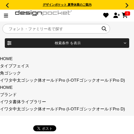
デザインポケット 夏季休業のご案内
0
検索条件
を表示
目的別フォントガイド
ブランド
HOME
タイプフェイス
特集
角ゴシック
イワタ中太ゴシック体オールドPro (I-OTFゴシックオールドPro D)
商品名
おすすめ
HOME
ブランド
年間ライセンス商品
イワタ書体ライブラリー
フォント形式
イワタ中太ゴシック体オールドPro (I-OTFゴシックオールドPro D)
キャンペーン一覧
タイプフェイス