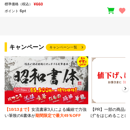
¥660
標準価格（税込）
6pt
ポイント
キャンペーン
キャンペーン一覧
【PR】一部の商品か
【10/13まで】
女流書家3人による繊細で力強
げ"をはじめることに
い筆致の6書体が
期間限定で最大49％OFF