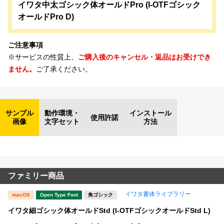
イワタ中太ゴシック体オールドPro (I-OTFゴシック
オールドPro D)
ご注意事項
※サービスの性質上、
ご購入後のキャンセル・返品はお受けでき
ません。
ご了承ください。
サンプル
動作環境・
インストール
使用許諾
画像
文字セット
方法
ファミリー商品
イワタ書体ライブラリー
macOS
Open Type Font
角ゴシック
イワタ細ゴシック体オールドStd (I-OTFゴシックオールドStd L)