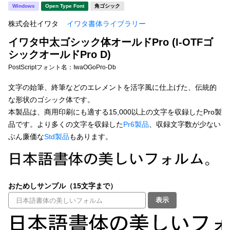
新着一覧
Windows
Open Type Font
角ゴシック
明朝体
角ゴシック
株式会社イワタ
イワタ書体ライブラリー
丸ゴシック
楷書体
イワタ中太ゴシック体オールドPro (I-OTFゴ
カート
0
宋朝体
清朝体
シックオールドPro D)
PostScriptフォント名：
IwaOGoPro-Db
教科書体
行書体
マイページ
文字の始筆、終筆などのエレメントを活字風に仕上げた、伝統的
草書体
勘亭流
な形状のゴシック体です。
お気に入り
本製品は、商用印刷にも適する15,000以上の文字を収録したPro製
江戸文字
デザイン毛筆
品です。より多くの文字を収録した
Pr6製品
、収録文字数が少ない
ぶん廉価な
Std製品
もあります。
すべてを表示
ご利用ガイド
太さ・ウェイト
よくあるご質問
おためしサンプル（15文字まで）
お問い合わせ
表示
セット or 単体