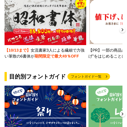
【PR】一部の商品か
【10/13まで】
女流書家3人による繊細で力強
げ"をはじめることに
い筆致の6書体が
期間限定で最大49％OFF
目的別フォントガイド
フォントガイド一覧