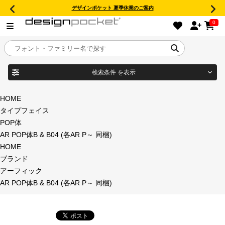
デザインポケット 夏季休業のご案内
0
検索条件
を表示
目的別フォントガイド
ブランド
HOME
タイプフェイス
特集
POP体
AR POP体B & B04 (各AR P～ 同梱)
商品名
おすすめ
HOME
ブランド
年間ライセンス商品
アーフィック
フォント形式
AR POP体B & B04 (各AR P～ 同梱)
キャンペーン一覧
タイプフェイス