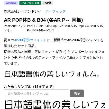
新着一覧
Windows
True Type Font
POP体
明朝体
角ゴシック
株式会社シーアンドジイ
アーフィック
丸ゴシック
楷書体
AR POP体B & B04 (各AR P～ 同梱)
カート
0
宋朝体
清朝体
PostScriptフォン
PopEG-Bold-SJIS,PopEGP-Bold-SJIS,PopEG4-Bold-SJIS,
ト名：
PopEGP4-Bold-SJIS
教科書体
行書体
マイページ
従来の
JIS90字形のフォント
に、新標準のJIS2004字形フォントを
草書体
勘亭流
追加したセット商品。
従来の製品と同様、等幅フォント (AR～) とプロポーショナルフォ
お気に入り
江戸文字
デザイン毛筆
ント (AR P～) が1つのフォントファイル (*.ttc) としてまとめられ
ています。
すべてを表示
ご利用ガイド
太さ・ウェイト
よくあるご質問
おためしサンプル（15文字まで）
表示
お問い合わせ
セット or 単体