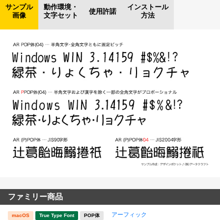
サンプル
動作環境・
インストール
使用許諾
画像
文字セット
方法
ファミリー商品
アーフィック
macOS
True Type Font
POP体