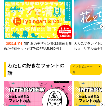
【8/31まで】
個性派のデザイン書体6書体を集
大人気ブランド 鈴木
めた特別セットが37%OFFの5,980円！
ちょ」リアル系手書
わたしの好きなフォントの
インタビュー一
話
覧