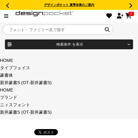
デザインポケット 夏季休業のご案内
0
検索条件
を表示
目的別フォントガイド
ブランド
HOME
タイプフェイス
特集
篆書体
新井篆書S (OT-新井篆書S)
商品名
おすすめ
HOME
ブランド
年間ライセンス商品
ニィスフォント
フォント形式
新井篆書S (OT-新井篆書S)
キャンペーン一覧
タイプフェイス