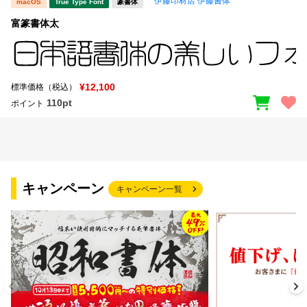
伊藤印材店 伊藤書体
macOS
True Type Font
篆書体
富篆書体太
¥12,100
標準価格（税込）
110pt
ポイント
キャンペーン
キャンペーン一覧