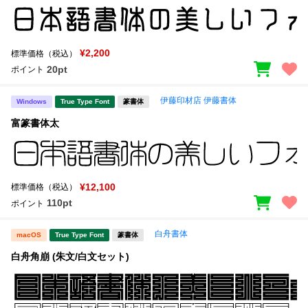
¥2,200
標準価格（税込）
20pt
ポイント
伊藤印材店 伊藤書体
Windows
True Type Font
篆書体
富篆書体太
¥12,100
標準価格（税込）
110pt
ポイント
白舟書体
macOS
True Type Font
篆書体
白舟角崩 (朱文/白文セット)