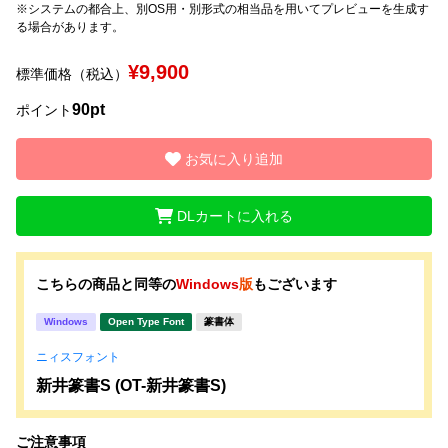
※システムの都合上、別OS用・別形式の相当品を用いてプレビューを生成す
る場合があります。
文字種類
¥9,900
標準価格（税込）
90pt
ポイント
価格帯
〜
お気に入り追加
DLカートに入れる
リセット
検索
こちらの商品と同等の
Windows
版
もございます
Windows
Open Type Font
篆書体
ニィスフォント
新井篆書S (OT-新井篆書S)
ご注意事項