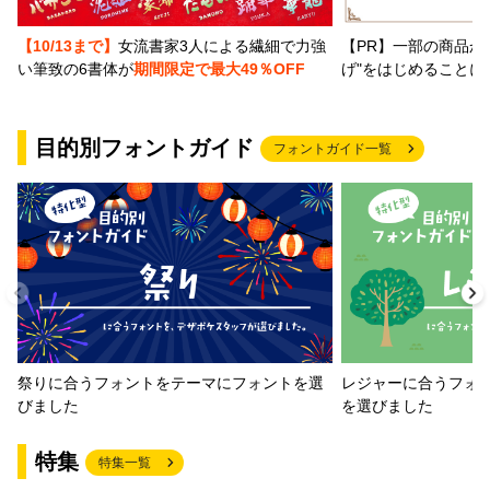
【PR】一部の商品か
【10/13まで】
女流書家3人による繊細で力強
げ"をはじめることに
い筆致の6書体が
期間限定で最大49％OFF
目的別フォントガイド
フォントガイド一覧
祭りに合うフォントをテーマにフォントを選
レジャーに合うフォ
びました
を選びました
特集
特集一覧