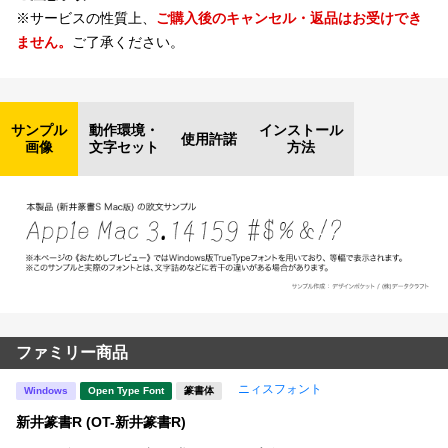
※サービスの性質上、
ご購入後のキャンセル・返品はお受けでき
ません。
ご了承ください。
サンプル
動作環境・
インストール
使用許諾
画像
文字セット
方法
ファミリー商品
ニィスフォント
Windows
Open Type Font
篆書体
新井篆書R (OT-新井篆書R)