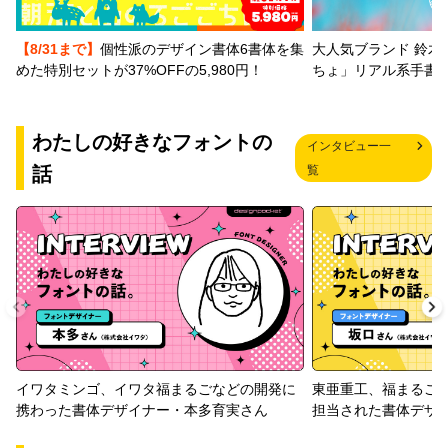
【8/31まで】
個性派のデザイン書体6書体を集
大人気ブランド 鈴木
めた特別セットが37%OFFの5,980円！
ちょ」リアル系手書
わたしの好きなフォントの
インタビュー一
話
覧
イワタミンゴ、イワタ福まるごなどの開発に
東亜重工、福まるご
携わった書体デザイナー・本多育実さん
担当された書体デザ