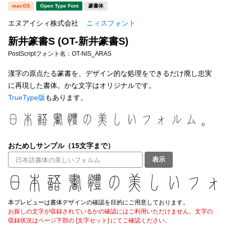
新着一覧
macOS
Open Type Font
篆書体
明朝体
角ゴシック
エヌアイシィ株式会社
ニィスフォント
丸ゴシック
楷書体
新井篆書S (OT-新井篆書S)
カート
0
宋朝体
清朝体
PostScriptフォント名：
OT-NIS_ARAS
教科書体
行書体
漢字の原点たる篆書を、デザイン的な処理をできるだけ廃し忠実
マイページ
に再現した書体。かな文字はオリジナルです。
草書体
勘亭流
TrueType版
もあります。
お気に入り
江戸文字
デザイン毛筆
すべてを表示
ご利用ガイド
おためしサンプル（15文字まで）
表示
太さ・ウェイト
よくあるご質問
お問い合わせ
本プレビューは書体デザインの確認を目的にご用意しております。
セット or 単体
お探しの文字が収録されているかの確認にはご利用いただけません。文字の
収録状況はページ下部の [文字セット] にてご確認ください。