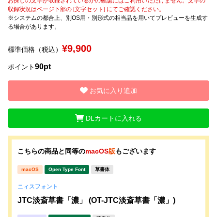
お探しの文字が収録されているかの確認にはご利用いただけません。文字の
収録状況はページ下部の [文字セット] にてご確認ください。
※システムの都合上、別OS用・別形式の相当品を用いてプレビューを生成す
文字種類
る場合があります。
¥9,900
標準価格（税込）
価格帯
90pt
ポイント
〜
お気に入り追加
リセット
検索
DLカートに入れる
こちらの商品と同等の
macOS
版
もございます
macOS
Open Type Font
草書体
ニィスフォント
JTC淡斎草書「濃」 (OT-JTC淡斎草書「濃」)