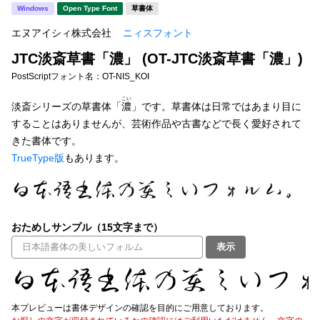
新着一覧
Windows
Open Type Font
草書体
明朝体
角ゴシック
エヌアイシィ株式会社
ニィスフォント
丸ゴシック
楷書体
JTC淡斎草書「濃」 (OT-JTC淡斎草書「濃」)
カート
0
宋朝体
清朝体
PostScriptフォント名：
OT-NIS_KOI
こい
教科書体
行書体
淡斎シリーズの草書体「
濃
」です。草書体は日常ではあまり目に
マイページ
することはありませんが、芸術作品や古書などで長く愛好されて
草書体
勘亭流
きた書体です。
お気に入り
TrueType版
もあります。
江戸文字
デザイン毛筆
すべてを表示
ご利用ガイド
おためしサンプル（15文字まで）
太さ・ウェイト
よくあるご質問
表示
お問い合わせ
セット or 単体
本プレビューは書体デザインの確認を目的にご用意しております。