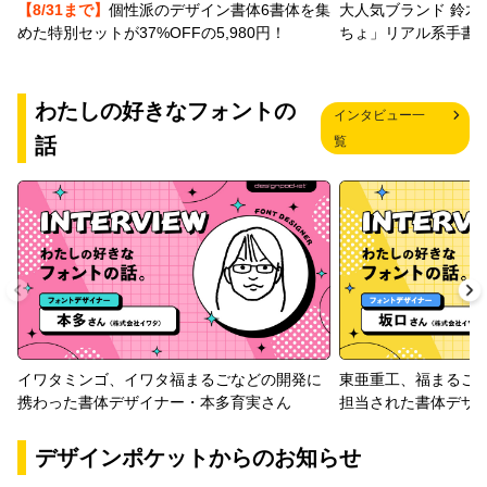
【8/31まで】
個性派のデザイン書体6書体を集
大人気ブランド 鈴木
めた特別セットが37%OFFの5,980円！
ちょ」リアル系手書
わたしの好きなフォントの
インタビュー一
話
覧
イワタミンゴ、イワタ福まるごなどの開発に
東亜重工、福まるご
携わった書体デザイナー・本多育実さん
担当された書体デザ
デザインポケットからのお知らせ