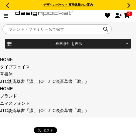
デザインポケット 夏季休業のご案内
0
検索条件
を表示
目的別フォントガイド
ブランド
HOME
タイプフェイス
特集
草書体
JTC淡斎草書「濃」 (OT-JTC淡斎草書「濃」)
商品名
おすすめ
HOME
ブランド
年間ライセンス商品
ニィスフォント
フォント形式
JTC淡斎草書「濃」 (OT-JTC淡斎草書「濃」)
キャンペーン一覧
タイプフェイス