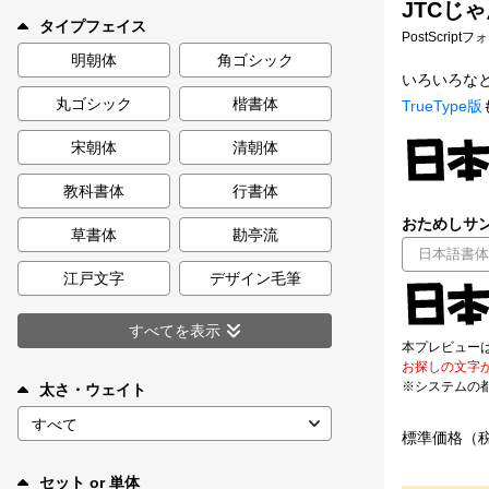
JTCじゃ
新着一覧
タイプフェイス
PostScript
明朝体
角ゴシック
いろいろな
丸ゴシック
楷書体
TrueType版
カート
0
宋朝体
清朝体
マイページ
教科書体
行書体
おためしサン
お気に入り
草書体
勘亭流
江戸文字
デザイン毛筆
ご利用ガイド
すべてを表示
本プレビュー
よくあるご質問
お探しの文字
※システムの
太さ・ウェイト
お問い合わせ
標準価格（
セット or 単体