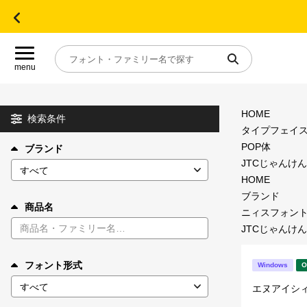
menu
HOME
目的別フォントガイド
検索条件
タイプフェイ
POP体
ブランド
特集
JTCじゃんけんU
HOME
おすすめ
ブランド
商品名
ニィスフォン
JTCじゃんけんU
年間ライセンス商品
フォント形式
Windows
O
キャンペーン一覧
エヌアイシ