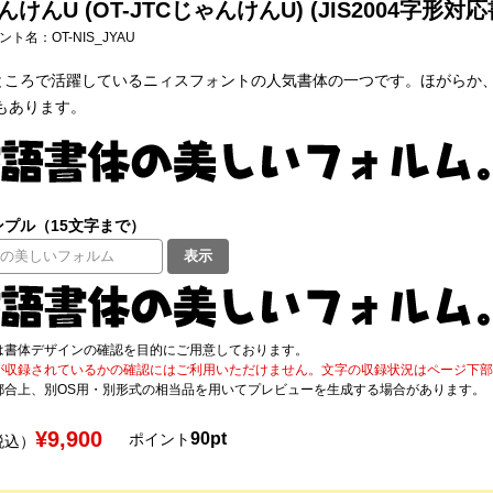
んけんU (OT-JTCじゃんけんU) (JIS2004字形対
フォント名：
OT-NIS_JYAU
ところで活躍しているニィスフォントの人気書体の一つです。ほがらか
もあります。
プル（15文字まで）
表示
は書体デザインの確認を目的にご用意しております。
が収録されているかの確認にはご利用いただけません。文字の収録状況はページ下部の 
都合上、別OS用・別形式の相当品を用いてプレビューを生成する場合があります。
¥9,900
90pt
ポイント
税込）