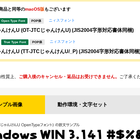
商品と同等の
macOS
版
もございます
ニィスフォント
Open Type Font
POP体
んけんU (OT-JTCじゃんけんU) (JIS2004字形対応書体同梱)
ニィスフォント
True Type Font
POP体
んけんU (TT-JTCじゃんけんU/_P) (JIS2004字形対応書体同梱
の性質上、
ご購入後のキャンセル・返品はお受けできません。
ご了承く
ンプル
画像
動作環境・
文字セット