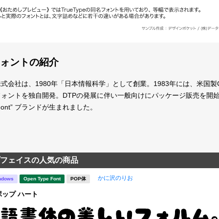
ォントの紹介
式会社は、1980年「日本情報科学」として創業。1983年には、米国
ントを独自開発。DTPの発展に伴い一般向けにパッケージ販売を開始したとき、当時
 Font” ブランドが生まれました。
フェイスの人気の商品
かに沢のりお
ndows
Open Type Font
POP体
ップ ハート