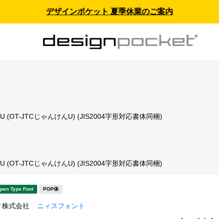
デザインポケット 夏季休業のご案内
ス
 (OT-JTCじゃんけんU) (JIS2004字形対応書体同梱)
ト
 (OT-JTCじゃんけんU) (JIS2004字形対応書体同梱)
pen Type Font
POP体
ィ株式会社
ニィスフォント