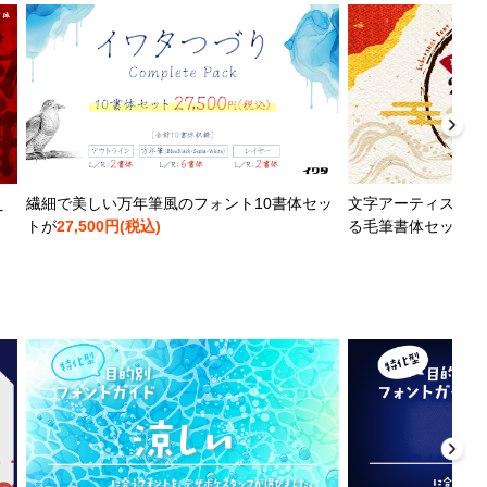
え
繊細で美しい万年筆風のフォント10書体セッ
文字アーティストと
トが
27,500円(税込)
る毛筆書体セットが