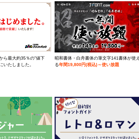
から最大約35％の"値下
昭和書体・白舟書体の筆文字141書体が使
とにいたしました。
る
年間19,800円(税込)～使い放題