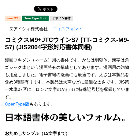
新着一覧
明朝体
角ゴシック
macOS
True Type Font
デザイン書体
丸ゴシック
楷書体
エヌアイシィ株式会社
ニィスフォント
カート
0
宋朝体
清朝体
コミクスM9+JTCウインS7 (TT-コミクス-M9-
教科書体
行書体
S7) (JIS2004字形対応書体同梱)
マイページ
草書体
勘亭流
漫画フキダシ（ネーム）用の書体です。かなは明朝体、漢字は角
お気に入り
ゴシック体という漫画特有の構成としてあります。漫画用の約物
江戸文字
デザイン毛筆
も用意しました。電子書籍の漫画にも最適です。太さは本製品を
含め3種類有ります。本製品は大声などに最適な太さです。JIS第
すべてを表示
ご利用ガイド
一水準07区に、ロシア文字のかわりに特殊記号類を収録していま
す。
太さ・ウェイト
よくあるご質問
OpenType版
もあります。
お問い合わせ
セット or 単体
おためしサンプル（15文字まで）