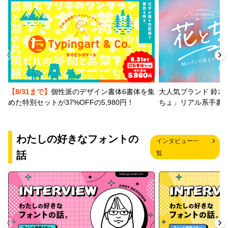
【8/31まで】
個性派のデザイン書体6書体を集
大人気ブランド 鈴木
めた特別セットが37%OFFの5,980円！
ちょ」リアル系手書
わたしの好きなフォントの
インタビュー一
話
覧