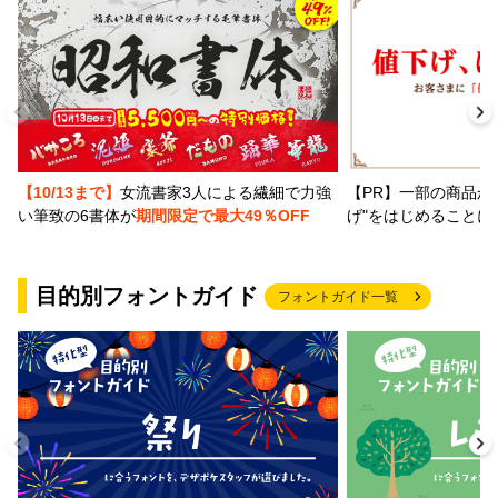
【PR】一部の商品か
【10/13まで】
女流書家3人による繊細で力強
げ"をはじめることに
い筆致の6書体が
期間限定で最大49％OFF
目的別フォントガイド
フォントガイド一覧