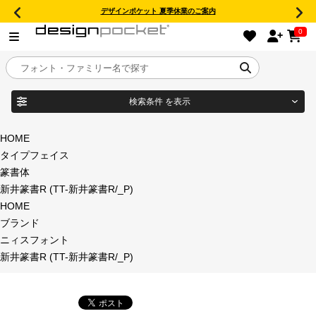
デザインポケット 夏季休業のご案内
0
検索条件
を表示
目的別フォントガイド
ブランド
HOME
タイプフェイス
特集
篆書体
新井篆書R (TT-新井篆書R/_P)
商品名
おすすめ
HOME
ブランド
年間ライセンス商品
ニィスフォント
フォント形式
新井篆書R (TT-新井篆書R/_P)
キャンペーン一覧
タイプフェイス