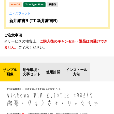
macOS
True Type Font
篆書体
ニィスフォント
新井篆書R (TT-新井篆書R)
ご注意事項
※サービスの性質上、
ご購入後のキャンセル・返品はお受けでき
ません。
ご了承ください。
サンプル
動作環境・
インストール
使用許諾
画像
文字セット
方法