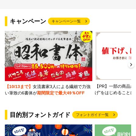
キャンペーン
キャンペーン一覧
【PR】一部の商品か
【10/13まで】
女流書家3人による繊細で力強
げ"をはじめることに
い筆致の6書体が
期間限定で最大49％OFF
目的別フォントガイド
フォントガイド一覧