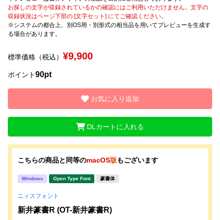
お探しの文字が収録されているかの確認にはご利用いただけません。文字の
収録状況はページ下部の [文字セット] にてご確認ください。
文字種類
※システムの都合上、別OS用・別形式の相当品を用いてプレビューを生成す
る場合があります。
¥9,900
標準価格（税込）
価格帯
90pt
ポイント
〜
お気に入り追加
リセット
検索
DLカートに入れる
こちらの商品と同等の
macOS
版
もございます
Windows
Open Type Font
篆書体
ニィスフォント
新井篆書R (OT-新井篆書R)