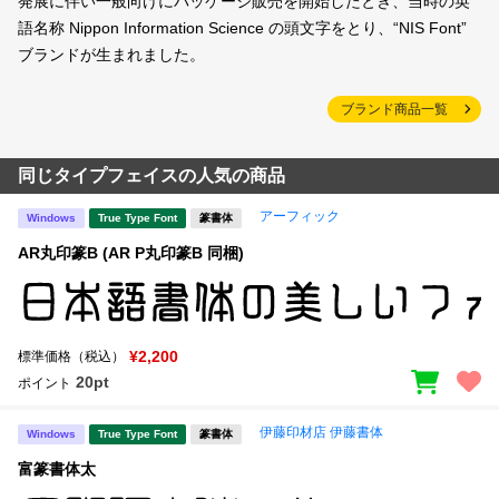
発展に伴い一般向けにパッケージ販売を開始したとき、当時の英
語名称 Nippon Information Science の頭文字をとり、“NIS Font”
ブランドが生まれました。
ブランド商品一覧
同じタイプフェイスの人気の商品
アーフィック
Windows
True Type Font
篆書体
AR丸印篆B (AR P丸印篆B 同梱)
¥2,200
標準価格（税込）
20pt
ポイント
伊藤印材店 伊藤書体
Windows
True Type Font
篆書体
富篆書体太