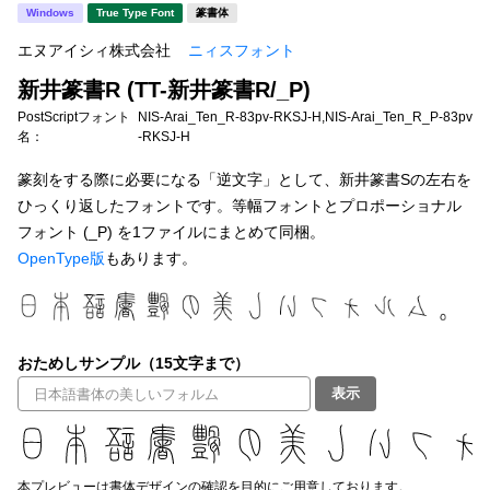
新着一覧
Windows
True Type Font
篆書体
明朝体
角ゴシック
エヌアイシィ株式会社
ニィスフォント
丸ゴシック
楷書体
新井篆書R (TT-新井篆書R/_P)
カート
0
宋朝体
清朝体
PostScriptフォント
NIS-Arai_Ten_R-83pv-RKSJ-H,NIS-Arai_Ten_R_P-83pv
名：
-RKSJ-H
教科書体
行書体
マイページ
篆刻をする際に必要になる「逆文字」として、新井篆書Sの左右を
草書体
勘亭流
ひっくり返したフォントです。等幅フォントとプロポーショナル
フォント (_P) を1ファイルにまとめて同梱。
お気に入り
江戸文字
デザイン毛筆
OpenType版
もあります。
すべてを表示
ご利用ガイド
太さ・ウェイト
よくあるご質問
おためしサンプル（15文字まで）
表示
お問い合わせ
セット or 単体
本プレビューは書体デザインの確認を目的にご用意しております。