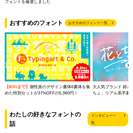
フォントを厳選しました
おすすめのフォント
おすすめのフォント一覧
【8/31まで】
個性派のデザイン書体6書体を集
大人気ブランド 鈴木
めた特別セットが37%OFFの5,980円！
ちょ」リアル系手書
わたしの好きなフォントの
インタビュー一
話
覧