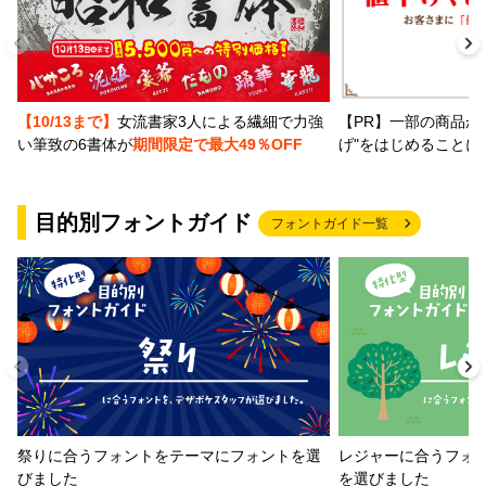
【PR】一部の商品か
【10/13まで】
女流書家3人による繊細で力強
げ"をはじめることに
い筆致の6書体が
期間限定で最大49％OFF
目的別フォントガイド
フォントガイド一覧
祭りに合うフォントをテーマにフォントを選
レジャーに合うフォ
びました
を選びました