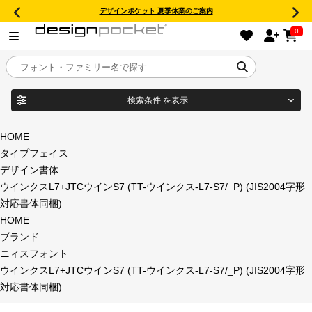
デザインポケット 夏季休業のご案内
0
検索条件
を表示
目的別フォントガイド
ブランド
HOME
タイプフェイス
特集
デザイン書体
ウインクスL7+JTCウインS7 (TT-ウインクス-L7-S7/_P) (JIS2004字形
商品名
おすすめ
対応書体同梱)
HOME
年間ライセンス商品
ブランド
フォント形式
ニィスフォント
ウインクスL7+JTCウインS7 (TT-ウインクス-L7-S7/_P) (JIS2004字形
キャンペーン一覧
対応書体同梱)
タイプフェイス