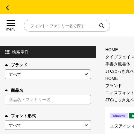
menu
HOME
目的別フォントガイド
検索条件
タイプフェイ
手書き風書体
ブランド
特集
JTCにっき丸ペン
HOME
おすすめ
ブランド
商品名
ニィスフォン
JTCにっき丸ペン
年間ライセンス商品
フォント形式
Windows
T
キャンペーン一覧
エヌアイシ