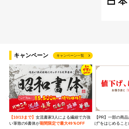
キャンペーン
キャンペーン一覧
【PR】一部の商品
【10/13まで】
女流書家3人による繊細で力強
げ"をはじめるこ
い筆致の6書体が
期間限定で最大49％OFF