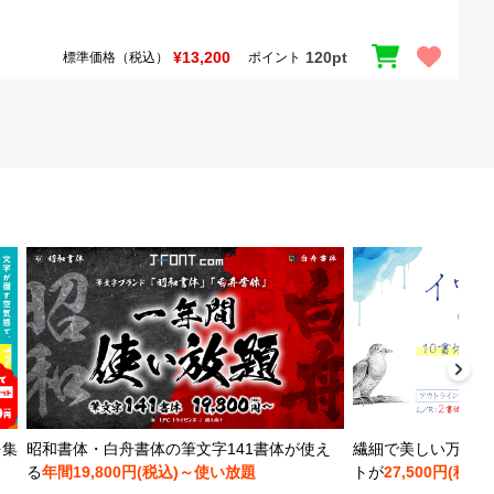
¥13,200
120pt
標準価格（税込）
ポイント
を集
昭和書体・白舟書体の筆文字141書体が使え
繊細で美しい万年筆
る
年間19,800円(税込)～使い放題
トが
27,500円(税込)