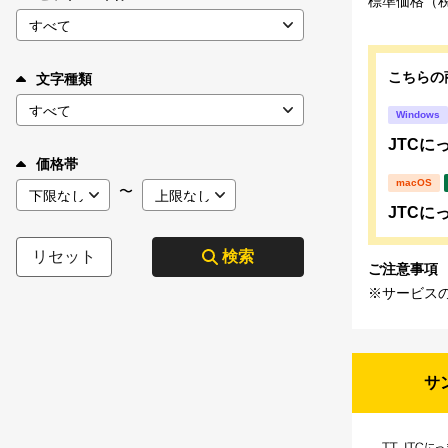
標準価格（
こちらの
文字種類
Windows
JTCにっ
価格帯
macOS
〜
JTCにっ
リセット
検索
ご注意事項
※サービス
サ