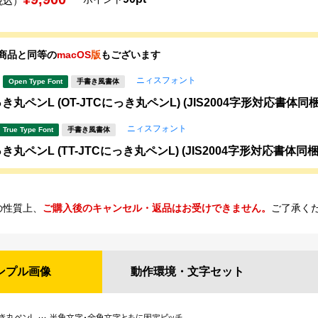
税込）
商品と同等の
macOS
版
もございます
ニィスフォント
Open Type Font
手書き風書体
き丸ペンL (OT-JTCにっき丸ペンL) (JIS2004字形対応書体同梱
ニィスフォント
True Type Font
手書き風書体
き丸ペンL (TT-JTCにっき丸ペンL) (JIS2004字形対応書体同梱
の性質上、
ご購入後のキャンセル・返品はお受けできません。
ご了承く
ンプル
画像
動作環境・
文字セット