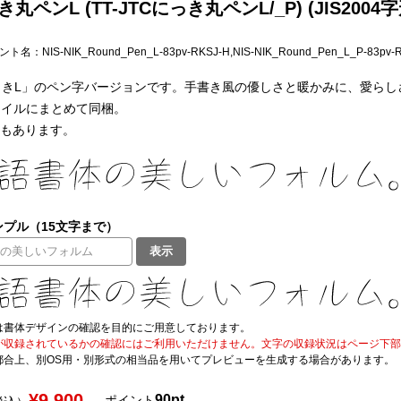
き丸ペンL (TT-JTCにっき丸ペンL/_P) (JIS20
フォント名：
NIS-NIK_Round_Pen_L-83pv-RKSJ-H,NIS-NIK_Round_Pen_L_P-83pv-
にっきL」のペン字バージョンです。手書き風の優しさと暖かみに、愛ら
1ファイルにまとめて同梱。
もあります。
プル（15文字まで）
表示
は書体デザインの確認を目的にご用意しております。
が収録されているかの確認にはご利用いただけません。文字の収録状況はページ下部の 
都合上、別OS用・別形式の相当品を用いてプレビューを生成する場合があります。
¥9,900
90pt
ポイント