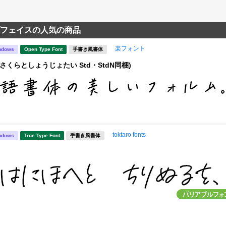
フェイスの人気の商品
楽フォント
ndows
Open Type Font
手書き風書体
さくらとしょうじょたい Std・StdN同梱)
toktaro fonts
ndows
True Type Font
手書き風書体