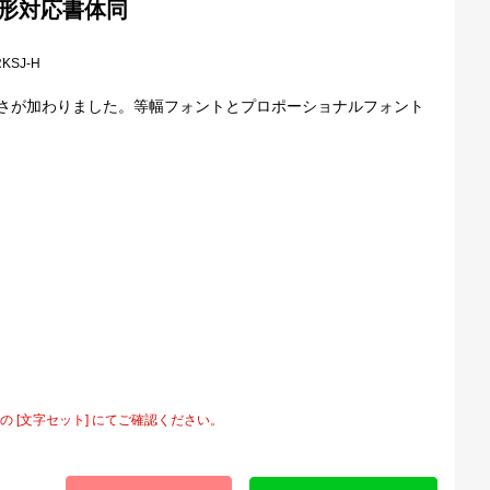
04字形対応書体同
RKSJ-H
しさが加わりました。等幅フォントとプロポーショナルフォント
[文字セット] にてご確認ください。