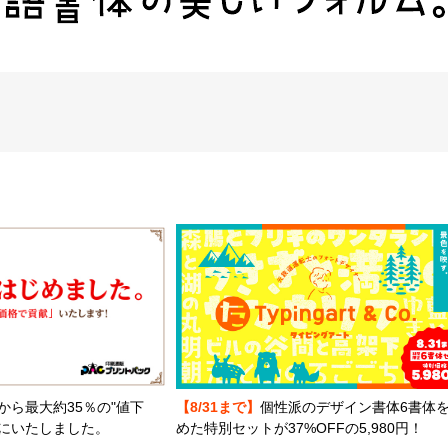
から最大約35％の"値下
【8/31まで】
個性派のデザイン書体6書体
とにいたしました。
めた特別セットが37%OFFの5,980円！