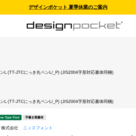
デザインポケット 夏季休業のご案内
ス
L (TT-JTCにっき丸ペンL/_P) (JIS2004字形対応書体同梱)
ト
L (TT-JTCにっき丸ペンL/_P) (JIS2004字形対応書体同梱)
rue Type Font
手書き風書体
ィ株式会社
ニィスフォント