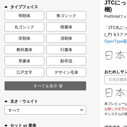
JTCにっ
新着一覧
タイプフェイス
梱)
明朝体
角ゴシック
PostScript
丸ゴシック
楷書体
「JTC丸
カート
0
(_P) を
宋朝体
清朝体
OpenType版
マイページ
教科書体
行書体
お気に入り
草書体
勘亭流
おためしサン
江戸文字
デザイン毛筆
ご利用ガイド
すべてを表示
よくあるご質問
太さ・ウェイト
本プレビュー
お探しの文字
お問い合わせ
※システムの
セット or 単体