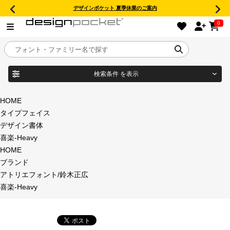
デザインポケット 夏季休業のご案内
0
検索条件
を表示
目的別フォントガイド
ブランド
HOME
タイプフェイス
特集
デザイン書体
喜楽-Heavy
商品名
おすすめ
HOME
ブランド
年間ライセンス商品
アトリエフォント/鈴木正広
フォント形式
喜楽-Heavy
キャンペーン一覧
タイプフェイス