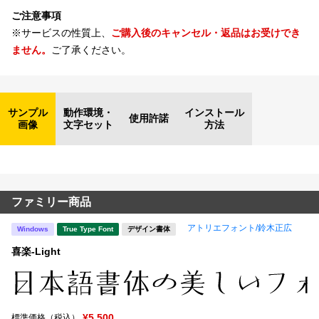
ご注意事項
※サービスの性質上、
ご購入後のキャンセル・返品はお受けでき
ません。
ご了承ください。
サンプル
動作環境・
インストール
使用許諾
画像
文字セット
方法
ファミリー商品
アトリエフォント/鈴木正広
Windows
True Type Font
デザイン書体
喜楽-Light
¥5,500
標準価格（税込）