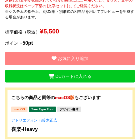
お探しの文字が収録されているかの確認にはご利用いただけません。文字の
収録状況はページ下部の [文字セット] にてご確認ください。
※システムの都合上、別OS用・別形式の相当品を用いてプレビューを生成す
文字種類
る場合があります。
¥5,500
標準価格（税込）
価格帯
50pt
ポイント
〜
お気に入り追加
リセット
検索
DLカートに入れる
こちらの商品と同等の
macOS
版
もございます
macOS
True Type Font
デザイン書体
アトリエフォント/鈴木正広
喜楽-Heavy