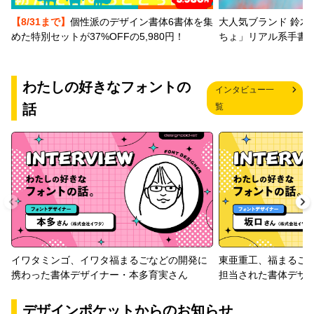
【8/31まで】
個性派のデザイン書体6書体を集
大人気ブランド 鈴木
めた特別セットが37%OFFの5,980円！
ちょ」リアル系手書
わたしの好きなフォントの
インタビュー一
話
覧
イワタミンゴ、イワタ福まるごなどの開発に
東亜重工、福まるご
携わった書体デザイナー・本多育実さん
担当された書体デザ
デザインポケットからのお知らせ