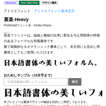
新着一覧
Windows
True Type Font
デザイン書体
明朝体
角ゴシック
アトリエフォント
アトリエフォント/鈴木正広
丸ゴシック
楷書体
喜楽-Heavy
カート
0
宋朝体
清朝体
PostScriptフォント名：
Kiraku-Heavy
きらく
教科書体
行書体
喜楽
ファミリーは、縦線と横線の比率に変化を与え明朝体の特徴
マイページ
のあるフォーマルな和風書体です。
草書体
勘亭流
雅で装飾的なネオクラッシック書体として、本文用にも見出し用
お気に入り
書体としてもご使用いただけます。
江戸文字
デザイン毛筆
すべてを表示
ご利用ガイド
おためしサンプル（15文字まで）
太さ・ウェイト
よくあるご質問
表示
お問い合わせ
セット or 単体
本プレビューは書体デザインの確認を目的にご用意しております。