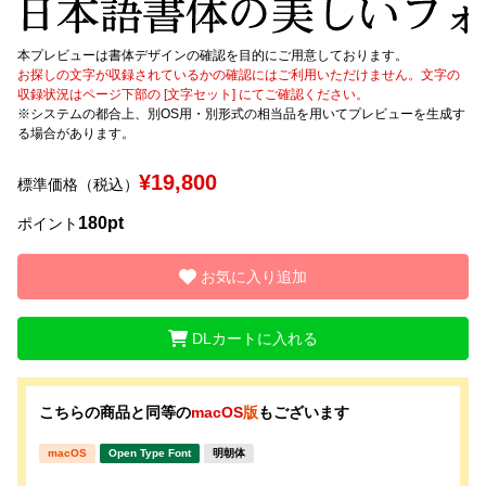
文字種類
本プレビューは書体デザインの確認を目的にご用意しております。
お探しの文字が収録されているかの確認にはご利用いただけません。文字の
収録状況はページ下部の [文字セット] にてご確認ください。
※システムの都合上、別OS用・別形式の相当品を用いてプレビューを生成す
る場合があります。
価格帯
〜
¥19,800
標準価格（税込）
180pt
ポイント
リセット
検索
お気に入り追加
DLカートに入れる
こちらの商品と同等の
macOS
版
もございます
macOS
Open Type Font
明朝体