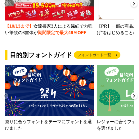
【PR】一部の商品か
【10/13まで】
女流書家3人による繊細で力強
げ"をはじめることに
い筆致の6書体が
期間限定で最大49％OFF
目的別フォントガイド
フォントガイド一覧
祭りに合うフォントをテーマにフォントを選
レジャーに合うフォ
びました
を選びました