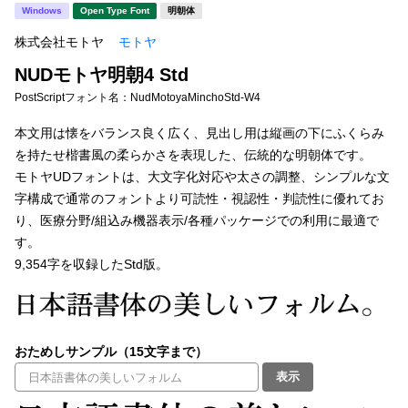
新着一覧
Windows
Open Type Font
明朝体
明朝体
角ゴシック
株式会社モトヤ
モトヤ
丸ゴシック
楷書体
NUDモトヤ明朝4 Std
カート
0
宋朝体
清朝体
PostScriptフォント名：
NudMotoyaMinchoStd-W4
教科書体
行書体
本文用は懐をバランス良く広く、見出し用は縦画の下にふくらみ
マイページ
を持たせ楷書風の柔らかさを表現した、伝統的な明朝体です。
草書体
勘亭流
モトヤUDフォントは、大文字化対応や太さの調整、シンプルな文
お気に入り
字構成で通常のフォントより可読性・視認性・判読性に優れてお
江戸文字
デザイン毛筆
り、医療分野/組込み機器表示/各種パッケージでの利用に最適で
す。
すべてを表示
ご利用ガイド
9,354字を収録したStd版。
太さ・ウェイト
よくあるご質問
おためしサンプル（15文字まで）
お問い合わせ
セット or 単体
表示