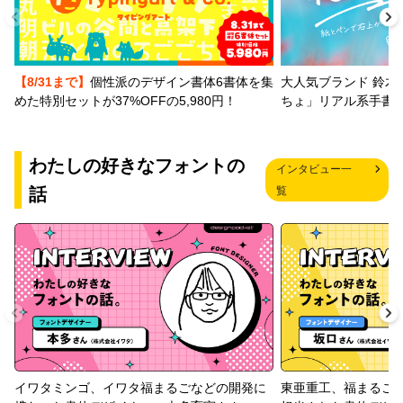
【8/31まで】
個性派のデザイン書体6書体を集
大人気ブランド 鈴木
めた特別セットが37%OFFの5,980円！
ちょ」リアル系手書
わたしの好きなフォントの
インタビュー一
話
覧
イワタミンゴ、イワタ福まるごなどの開発に
東亜重工、福まるご