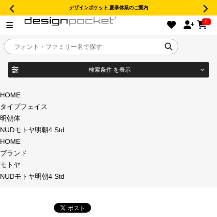
デザインポケット 夏季休業のご案内
0
検索条件
を表示
目的別フォントガイド
ブランド
HOME
タイプフェイス
特集
明朝体
NUDモトヤ明朝4 Std
商品名
おすすめ
HOME
ブランド
年間ライセンス商品
モトヤ
フォント形式
NUDモトヤ明朝4 Std
キャンペーン一覧
タイプフェイス