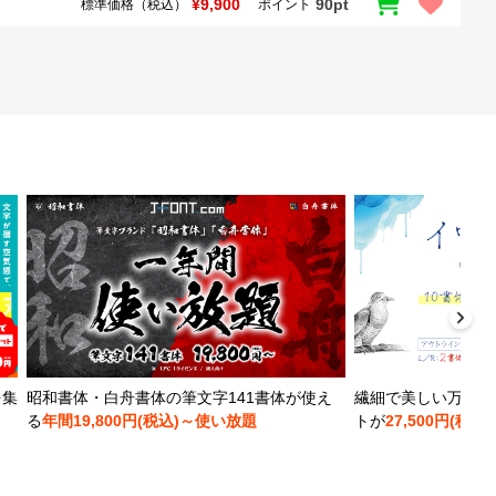
¥9,900
90pt
標準価格（税込）
ポイント
を集
昭和書体・白舟書体の筆文字141書体が使え
繊細で美しい万年筆
る
年間19,800円(税込)～使い放題
トが
27,500円(税込)