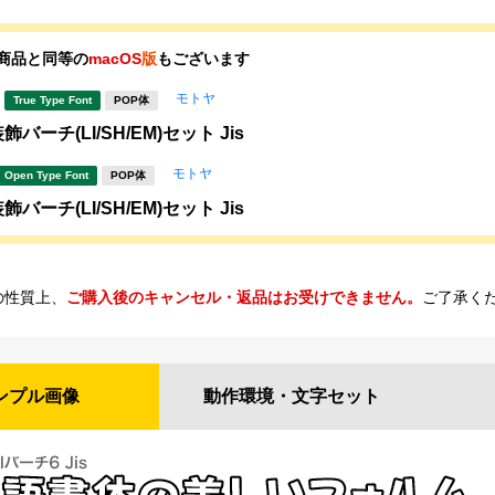
商品と同等の
macOS
版
もございます
モトヤ
True Type Font
POP体
バーチ(LI/SH/EM)セット Jis
モトヤ
Open Type Font
POP体
バーチ(LI/SH/EM)セット Jis
の性質上、
ご購入後のキャンセル・返品はお受けできません。
ご了承く
ンプル
画像
動作環境・
文字セット