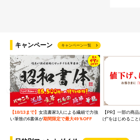
キャンペーン
キャンペーン一覧
【PR】一部の商品
【10/13まで】
女流書家3人による繊細で力強
げ"をはじめるこ
い筆致の6書体が
期間限定で最大49％OFF