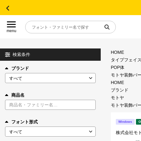
menu
HOME
目的別フォントガイド
検索条件
タイプフェイ
POP体
ブランド
特集
モトヤ装飾バーチ(
HOME
おすすめ
ブランド
商品名
モトヤ
モトヤ装飾バーチ(
年間ライセンス商品
フォント形式
Windows
O
キャンペーン一覧
株式会社モ