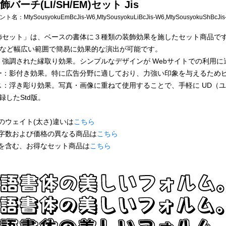
バーチ(LI/SH/EM)セット Jis
フォント名：
MtySousyokuEmBcJis-W6,MtySousyokuLiBcJis-W6,MtySousyokuShBcJi
飾セット」は、ベースの書体に３種類の装飾効果を施したセット商品で
b など幅広い範囲で簡易に効果的な演出が可能です。
：強調された縁取り効果。シンプルなデザインが Webサイトでの利用
ー：影付き効果。特に広告分野に適しており、力強い印象を与えるため
ス：浮き彫り効果。写真・画像に重ねて使用することで、手軽に UD（
収録したStd版。
のウェイト(太さ)違いは
こちら
字数および価格の異なる商品は
こちら
を含む、お得なセット商品は
こちら