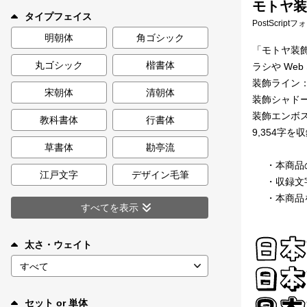
モトヤ装飾
新着一覧
タイプフェイス
PostScript
明朝体
角ゴシック
「モトヤ装
丸ゴシック
楷書体
ラシや We
カート
0
装飾ライン
宋朝体
清朝体
装飾シャド
マイページ
装飾エンボ
教科書体
行書体
9,354字を
お気に入り
草書体
勘亭流
・本商品
江戸文字
デザイン毛筆
・収録文
ご利用ガイド
・本商品
すべてを表示
よくあるご質問
太さ・ウェイト
お問い合わせ
セット or 単体