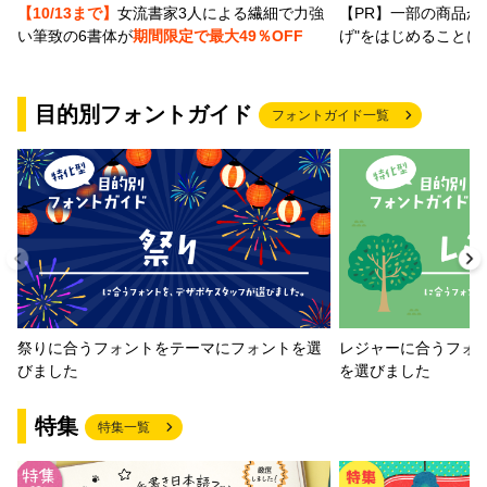
【PR】一部の商品か
【10/13まで】
女流書家3人による繊細で力強
げ"をはじめることに
い筆致の6書体が
期間限定で最大49％OFF
目的別フォントガイド
フォントガイド一覧
祭りに合うフォントをテーマにフォントを選
レジャーに合うフォ
びました
を選びました
特集
特集一覧