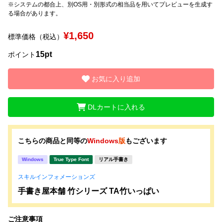
※システムの都合上、別OS用・別形式の相当品を用いてプレビューを生成す
る場合があります。
文字種類
¥1,650
標準価格（税込）
15pt
ポイント
価格帯
〜
お気に入り追加
DLカートに入れる
リセット
検索
こちらの商品と同等の
Windows
版
もございます
Windows
True Type Font
リアル手書き
スキルインフォメーションズ
手書き屋本舗 竹シリーズ TA竹いっぱい
ご注意事項