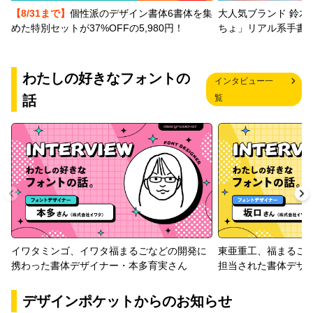
【8/31まで】
個性派のデザイン書体6書体を集
大人気ブランド 鈴木
めた特別セットが37%OFFの5,980円！
ちょ」リアル系手書
わたしの好きなフォントの
インタビュー一
話
覧
イワタミンゴ、イワタ福まるごなどの開発に
東亜重工、福まるご
携わった書体デザイナー・本多育実さん
担当された書体デザ
デザインポケットからのお知らせ