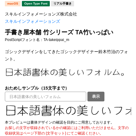
新着一覧
macOS
Open Type Font
リアル手書き
明朝体
角ゴシック
スキルインフォメーションズ株式会社
丸ゴシック
楷書体
スキルインフォメーションズ
カート
0
宋朝体
清朝体
手書き屋本舗 竹シリーズ TA竹いっぱい
PostScriptフォント名：
TA-takeippai_m
教科書体
行書体
マイページ
ゴシックデザインをしてきたゴシックデザイナー鈴木竹治のフォ
草書体
勘亭流
ント。
お気に入り
江戸文字
デザイン毛筆
すべてを表示
ご利用ガイド
おためしサンプル（15文字まで）
表示
太さ・ウェイト
よくあるご質問
お問い合わせ
本プレビューは書体デザインの確認を目的にご用意しております。
セット or 単体
お探しの文字が収録されているかの確認にはご利用いただけません。文字の
収録状況はページ下部の [文字セット] にてご確認ください。