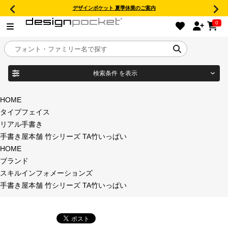
デザインポケット 夏季休業のご案内
0
検索条件
を表示
目的別フォントガイド
ブランド
HOME
タイプフェイス
特集
リアル手書き
手書き屋本舗 竹シリーズ TA竹いっぱい
商品名
おすすめ
HOME
ブランド
年間ライセンス商品
スキルインフォメーションズ
フォント形式
手書き屋本舗 竹シリーズ TA竹いっぱい
キャンペーン一覧
タイプフェイス