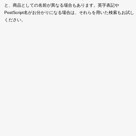
新着一覧
と、商品としての名前が異なる場合もあります。英字表記や
明朝体
角ゴシック
PostScript名がお分かりになる場合は、それらを用いた検索もお試し
丸ゴシック
楷書体
ください。
カート
0
宋朝体
清朝体
教科書体
行書体
マイページ
草書体
勘亭流
お気に入り
江戸文字
デザイン毛筆
すべてを表示
ご利用ガイド
太さ・ウェイト
よくあるご質問
お問い合わせ
セット or 単体