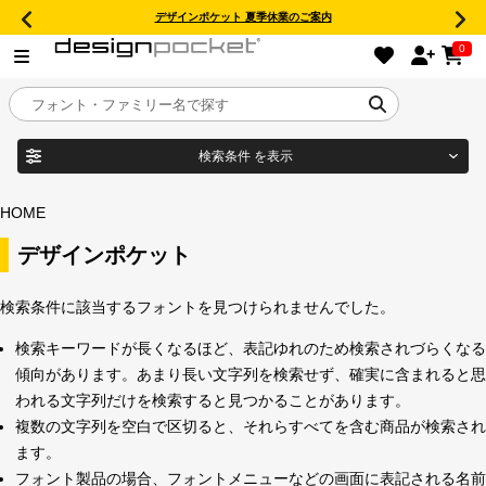
デザインポケット 夏季休業のご案内
0
検索条件
を表示
目的別フォントガイド
ブランド
HOME
特集
デザインポケット
商品名
おすすめ
検索条件に該当するフォントを見つけられませんでした。
検索キーワードが長くなるほど、表記ゆれのため検索されづらくなる
年間ライセンス商品
傾向があります。あまり長い文字列を検索せず、確実に含まれると思
フォント形式
われる文字列だけを検索すると見つかることがあります。
複数の文字列を空白で区切ると、それらすべてを含む商品が検索され
キャンペーン一覧
ます。
タイプフェイス
フォント製品の場合、フォントメニューなどの画面に表記される名前