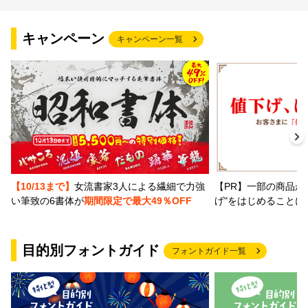
文字種類
キャンペーン
キャンペーン一覧
価格帯
〜
リセット
検索
【PR】一部の商品か
【10/13まで】
女流書家3人による繊細で力強
げ"をはじめることに
い筆致の6書体が
期間限定で最大49％OFF
目的別フォントガイド
フォントガイド一覧