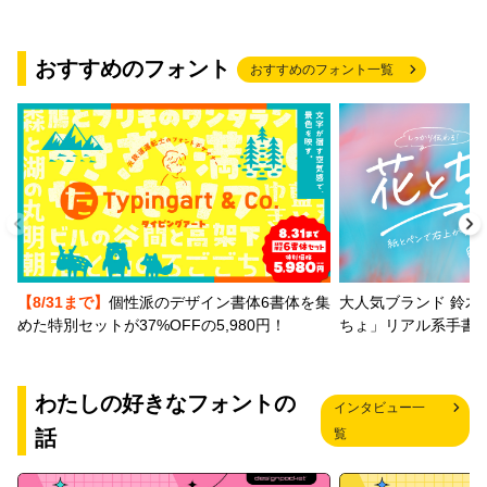
おすすめのフォント
おすすめのフォント一覧
【8/31まで】
個性派のデザイン書体6書体を集
大人気ブランド 鈴木
めた特別セットが37%OFFの5,980円！
ちょ」リアル系手書
わたしの好きなフォントの
インタビュー一
話
覧