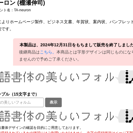
ーロン (棚瀬伸司)
フォント名：
TA-neuron
000によりホームページ製作、ビジネス文書、年賀状、案内状、パンフレ
能です。
本製品は、2024年12月31日をもちまして販売を終了しまし
後継商品は
こちら。
本商品とは字形デザインは同じものにな
ませんので予めご了承ください。
プル（15文字まで）
表示
は書体デザインの確認を目的にご用意しております。
が収録されているかの確認にはご利用いただけません。文字の収録状況はページ下部の 