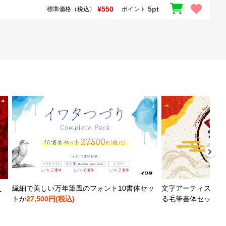
¥550
5pt
標準価格（税込）
ポイント
え
繊細で美しい万年筆風のフォント10書体セッ
文字アーティストと
トが
27,500円(税込)
る毛筆書体セットが