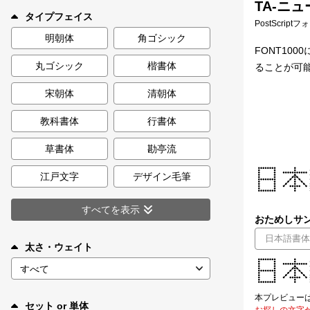
TA-ニュ
新着一覧
タイプフェイス
PostScript
明朝体
角ゴシック
FONT1
丸ゴシック
楷書体
ることが可
カート
0
宋朝体
清朝体
マイページ
教科書体
行書体
お気に入り
草書体
勘亭流
江戸文字
デザイン毛筆
ご利用ガイド
すべてを表示
おためしサン
よくあるご質問
太さ・ウェイト
お問い合わせ
本プレビュー
セット or 単体
お探しの文字