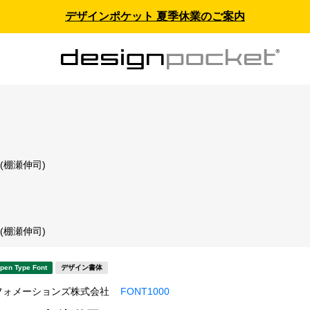
デザインポケット 夏季休業のご案内
ス
 (棚瀬伸司)
 (棚瀬伸司)
pen Type Font
デザイン書体
フォメーションズ株式会社
FONT1000