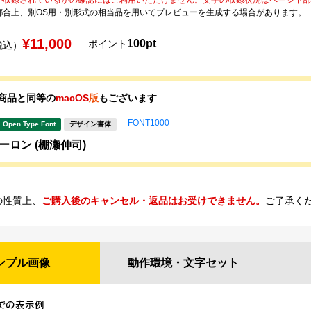
都合上、別OS用・別形式の相当品を用いてプレビューを生成する場合があります。
¥11,000
100pt
ポイント
税込）
商品と同等の
macOS
版
もございます
FONT1000
Open Type Font
デザイン書体
ューロン (棚瀬伸司)
の性質上、
ご購入後のキャンセル・返品はお受けできません。
ご了承く
ンプル
画像
動作環境・
文字セット