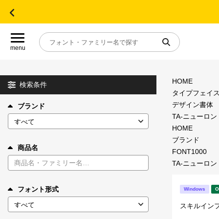
menu
HOME
目的別フォントガイド
検索条件
タイプフェイ
デザイン書体
ブランド
特集
TA-ニューロン
HOME
おすすめ
ブランド
商品名
FONT1000
TA-ニューロン
年間ライセンス商品
フォント形式
Windows
O
キャンペーン一覧
スキルイン