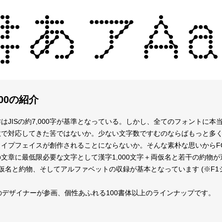
000の紹介
はJISの約7,000字が基準となっている。しかし、全てのフォントに
数で対応してきた筈ではないか。少ない文字数ですむのならばもっと多
イプフェイスが創作されることにならないか。そんな素朴な思いからFO
文章に最低限必要な文字として漢字1,000文字＋両仮名と若干の約物
＋両仮名と約物、そしてアルファベットの収録が基本となっています
(※F
のデザイナーが参画、個性あふれる100書体以上のラインナップです。