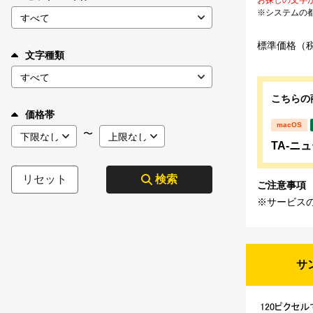
※システムの
標準価格（
文字種類
こちらの
価格帯
macOS
〜
TA-ニ
リセット
検索
ご注意事項
※サービス
サ