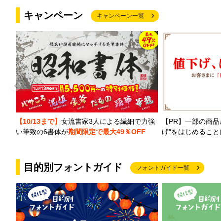
キャンペーン
キャンペーン一覧
【PR】一部の商品
【10/13まで】
女流書家3人による繊細で力強
げ"をはじめるこ
い筆致の6書体が
期間限定で最大49％OFF
目的別フォントガイド
フォントガイド一覧