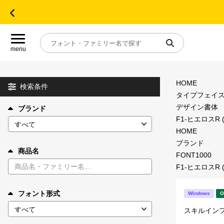
menu
HOME
目的別フォントガイド
検索条件
タイプフェイ
デザイン書体
ブランド
特集
F1-ヒエロスR 
HOME
おすすめ
ブランド
商品名
FONT1000
F1-ヒエロスR 
年間ライセンス商品
フォント形式
Windows
O
キャンペーン一覧
スキルイン