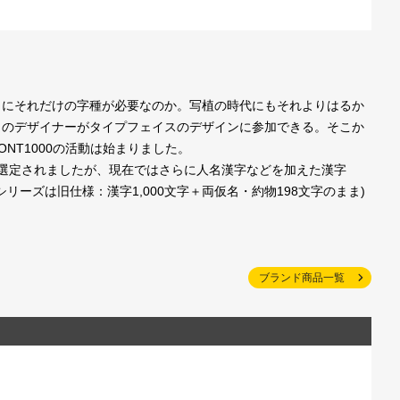
本当にそれだけの字種が必要なのか。写植の時代にもそれよりはるか
くのデザイナーがタイプフェイスのデザインに参加できる。そこか
NT1000の活動は始まりました。
が選定されましたが、現在ではさらに人名漢字などを加えた漢字
1シリーズは旧仕様：漢字1,000文字＋両仮名・約物198文字のまま)
ブランド商品一覧