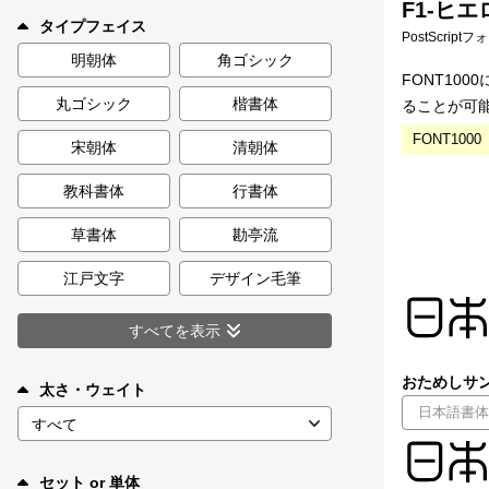
F1-ヒエ
新着一覧
タイプフェイス
PostScript
明朝体
角ゴシック
FONT1
丸ゴシック
楷書体
ることが可
カート
0
FONT10
宋朝体
清朝体
マイページ
教科書体
行書体
お気に入り
草書体
勘亭流
江戸文字
デザイン毛筆
ご利用ガイド
すべてを表示
よくあるご質問
おためしサン
太さ・ウェイト
お問い合わせ
セット or 単体