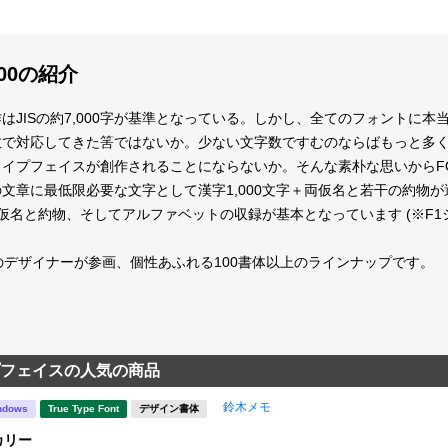
000の紹介
はJISの約7,000字が基準となっている。しかし、全てのフォントに
数で対応してきた筈ではないか。少ない文字数ですむのならばもっと多
イプフェイスが創作されることにならないか。そんな素朴な思いからFO
文章に最低限必要な文字として漢字1,000文字＋両仮名と若干の約物
＋両仮名と約物、そしてアルファベットの収録が基本となっています
(※F
のデザイナーが参画、個性あふれる100書体以上のラインナップです。
フェイスの人気の商品
鈴木メモ
ndows
True Type Font
デザイン書体
カリー