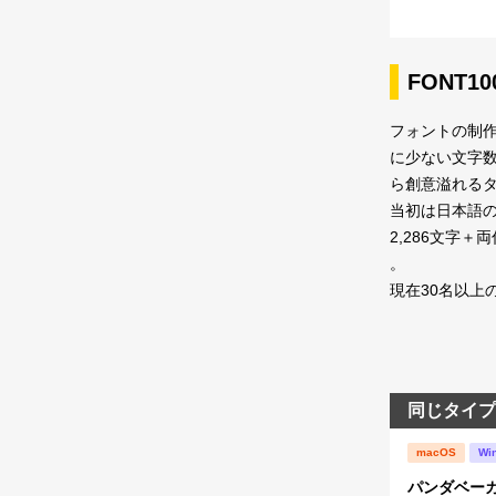
FONT1
フォントの制作
に少ない文字
ら創意溢れるタ
当初は日本語の
2,286文字
。
現在30名以上
同じタイプ
macOS
Wi
パンダベー