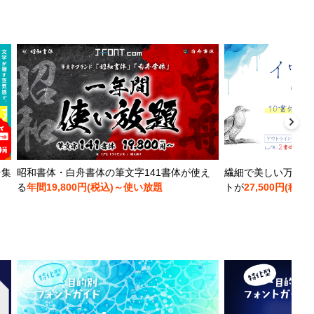
を集
昭和書体・白舟書体の筆文字141書体が使え
繊細で美しい万年筆
る
年間19,800円(税込)～使い放題
トが
27,500円(税込)