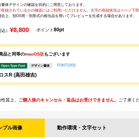
は書体デザインの確認を目的にご用意しております。
が収録されているかの確認にはご利用いただけません。文字の収録状況はページ下部の 
都合上、別OS用・別形式の相当品を用いてプレビューを生成する場合があります。
¥8,800
80pt
ポイント
税込）
商品と同等の
macOS
版
もございます
FONT1000
Open Type Font
デザイン書体
ロスR (高田雄吉)
の性質上、
ご購入後のキャンセル・返品はお受けできません。
ご了承く
ンプル
画像
動作環境・
文字セット