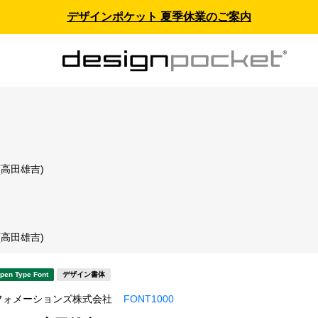
デザインポケット 夏季休業のご案内
ス
(高田雄吉)
(高田雄吉)
pen Type Font
デザイン書体
フォメーションズ株式会社
FONT1000