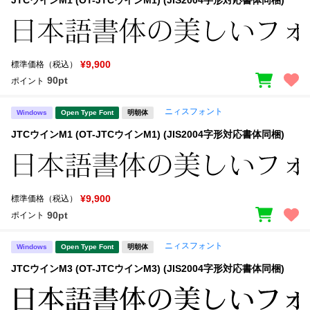
新着一覧
明朝体
角ゴシック
丸ゴシック
楷書体
¥9,900
標準価格（税込）
カート
0
宋朝体
清朝体
90pt
ポイント
教科書体
行書体
マイページ
ニィスフォント
Windows
Open Type Font
明朝体
草書体
勘亭流
JTCウインM1 (OT-JTCウインM1) (JIS2004字形対応書体同梱)
お気に入り
江戸文字
デザイン毛筆
すべてを表示
ご利用ガイド
¥9,900
標準価格（税込）
90pt
ポイント
太さ・ウェイト
よくあるご質問
ニィスフォント
Windows
Open Type Font
明朝体
お問い合わせ
JTCウインM3 (OT-JTCウインM3) (JIS2004字形対応書体同梱)
セット or 単体