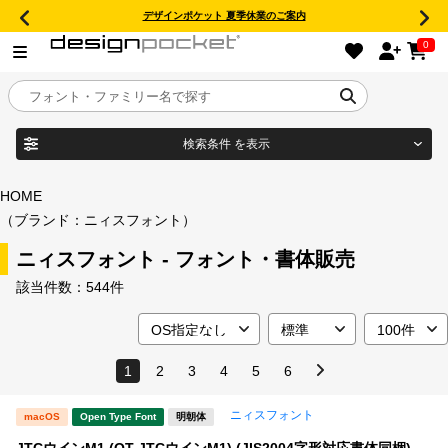
デザインポケット 夏季休業のご案内
0
検索条件
を表示
目的別フォントガイド
ブランド
HOME
（ブランド：ニィスフォント）
特集
ニィスフォント - フォント・書体販売
商品名
おすすめ
該当件数：
544件
年間ライセンス商品
フォント形式
1
2
3
4
5
6
キャンペーン一覧
ニィスフォント
macOS
Open Type Font
明朝体
タイプフェイス
JTCウインM1 (OT-JTCウインM1) (JIS2004字形対応書体同梱)