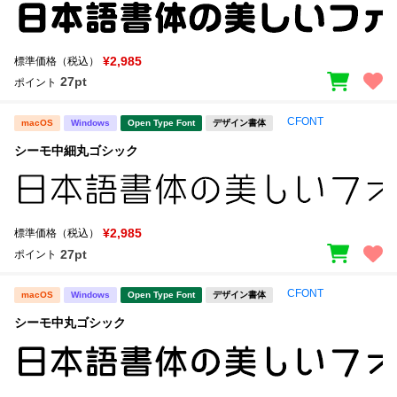
新着一覧
明朝体
角ゴシック
丸ゴシック
楷書体
¥2,985
標準価格（税込）
27pt
ポイント
カート
0
宋朝体
清朝体
CFONT
macOS
Windows
Open Type Font
デザイン書体
教科書体
行書体
マイページ
シーモ中細丸ゴシック
草書体
勘亭流
お気に入り
江戸文字
デザイン毛筆
¥2,985
標準価格（税込）
すべてを表示
ご利用ガイド
27pt
ポイント
太さ・ウェイト
よくあるご質問
CFONT
macOS
Windows
Open Type Font
デザイン書体
シーモ中丸ゴシック
お問い合わせ
セット or 単体