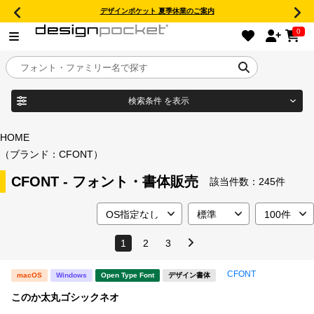
デザインポケット 夏季休業のご案内
0
検索条件
を表示
目的別フォントガイド
ブランド
HOME
（ブランド：CFONT）
特集
CFONT - フォント・書体販売
該当件数：
245件
商品名
おすすめ
年間ライセンス商品
1
2
3
フォント形式
CFONT
macOS
Windows
Open Type Font
デザイン書体
キャンペーン一覧
このか太丸ゴシックネオ
タイプフェイス