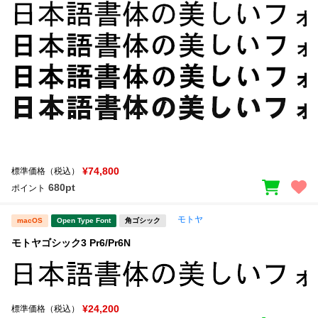
新着一覧
明朝体
角ゴシック
丸ゴシック
楷書体
カート
0
宋朝体
清朝体
教科書体
行書体
マイページ
草書体
勘亭流
お気に入り
江戸文字
デザイン毛筆
¥74,800
標準価格（税込）
680pt
ポイント
すべてを表示
ご利用ガイド
モトヤ
macOS
Open Type Font
角ゴシック
太さ・ウェイト
よくあるご質問
モトヤゴシック3 Pr6/Pr6N
お問い合わせ
セット or 単体
¥24,200
標準価格（税込）