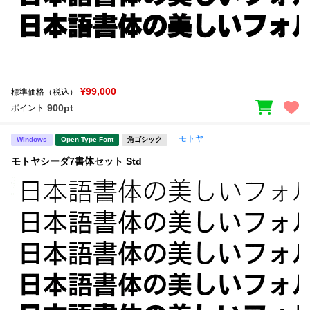
¥99,000
標準価格（税込）
900pt
ポイント
モトヤ
Windows
Open Type Font
角ゴシック
モトヤシーダ7書体セット Std