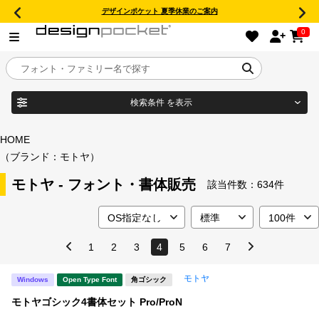
デザインポケット 夏季休業のご案内
0
検索条件
を表示
目的別フォントガイド
ブランド
HOME
（ブランド：モトヤ）
特集
モトヤ - フォント・書体販売
該当件数：
634件
商品名
おすすめ
年間ライセンス商品
1
2
3
4
5
6
7
フォント形式
モトヤ
Windows
Open Type Font
角ゴシック
キャンペーン一覧
モトヤゴシック4書体セット Pro/ProN
タイプフェイス