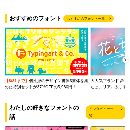
おすすめのフォント
おすすめのフォント一覧
【8/31まで】
個性派のデザイン書体6書体を集
大人気ブランド 鈴木
めた特別セットが37%OFFの5,980円！
ちょ」リアル系手書
わたしの好きなフォントの
インタビュー一
話
覧