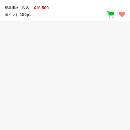
新着一覧
明朝体
角ゴシック
¥16,500
標準価格（税込）
150pt
ポイント
丸ゴシック
楷書体
カート
0
宋朝体
清朝体
教科書体
行書体
マイページ
草書体
勘亭流
お気に入り
江戸文字
デザイン毛筆
すべてを表示
ご利用ガイド
太さ・ウェイト
よくあるご質問
お問い合わせ
セット or 単体