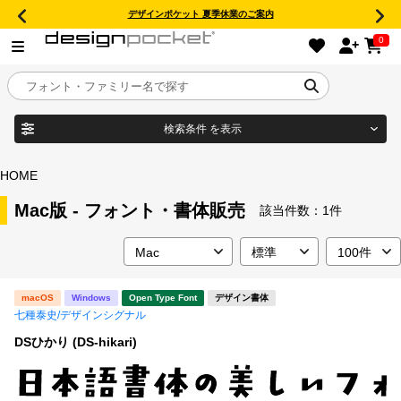
デザインポケット 夏季休業のご案内
0
検索条件
を表示
目的別フォントガイド
ブランド
HOME
特集
Mac版 - フォント・書体販売
該当件数：
1件
商品名
おすすめ
macOS
Windows
Open Type Font
デザイン書体
年間ライセンス商品
七種泰史/デザインシグナル
フォント形式
DSひかり (DS-hikari)
キャンペーン一覧
タイプフェイス