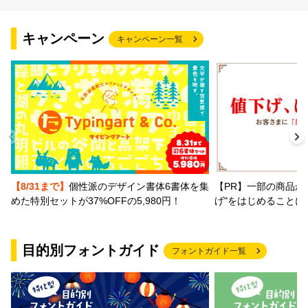
文字種類
キャンペーン
キャンペーン一覧
価格帯
〜
リセット
検索
【PR】一部の商品か
【8/31まで】
個性派のデザイン書体6書体を集
げ"をはじめることに
めた特別セットが37%OFFの5,980円！
目的別フォントガイド
フォントガイド一覧