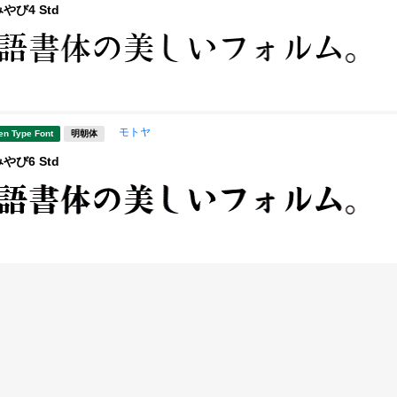
び4 Std
モトヤ
en Type Font
明朝体
び6 Std