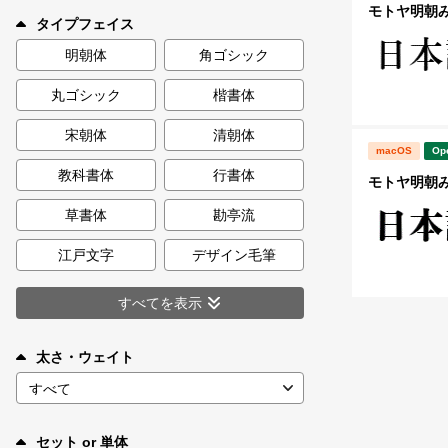
新着一覧
モトヤ明朝みや
タイプフェイス
明朝体
角ゴシック
丸ゴシック
楷書体
カート
0
宋朝体
清朝体
macOS
Op
マイページ
教科書体
行書体
モトヤ明朝みや
お気に入り
草書体
勘亭流
江戸文字
デザイン毛筆
ご利用ガイド
すべてを表示
よくあるご質問
太さ・ウェイト
お問い合わせ
セット or 単体