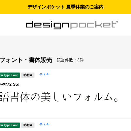
デザインポケット 夏季休業のご案内
 - フォント・書体販売
該当件数：
3件
モトヤ
en Type Font
明朝体
び2 Std
モトヤ
en Type Font
明朝体