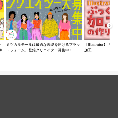
と
ミツカルモールは最適な表現を届けるプラッ
【Illustrator
キ
トフォーム。登録クリエイター募集中！
加工