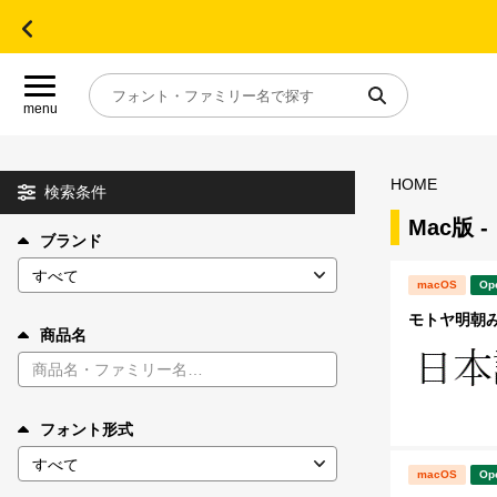
menu
HOME
目的別フォントガイド
検索条件
Mac版
ブランド
特集
macOS
Op
おすすめ
モトヤ明朝みや
商品名
年間ライセンス商品
フォント形式
キャンペーン一覧
macOS
Op