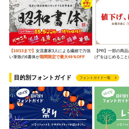
【PR】一部の商品
【10/13まで】
女流書家3人による繊細で力強
げ"をはじめるこ
い筆致の6書体が
期間限定で最大49％OFF
目的別フォントガイド
フォントガイド一覧