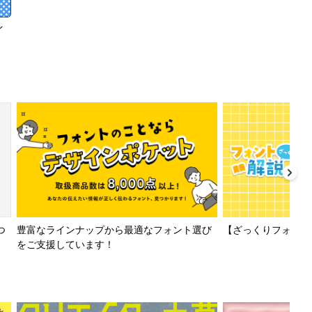
イ
【ざっくりフォント解
つ
豊富なラインナップから最適なフォント選び
をご支援しています！