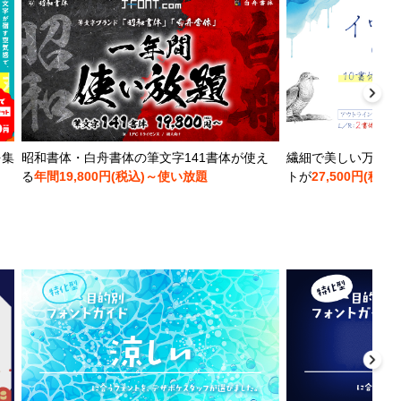
を集
昭和書体・白舟書体の筆文字141書体が使え
繊細で美しい万年筆
る
年間19,800円(税込)～使い放題
トが
27,500円(税込)