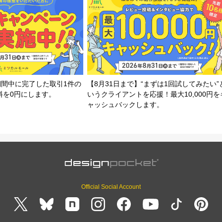
期間中に完了した取引1件の
【8月31日まで】“まずは1回試してみたい”
料を0円にします。
いうクライアントを応援！最大10,000円を
ャッシュバックします。
Official Social Account