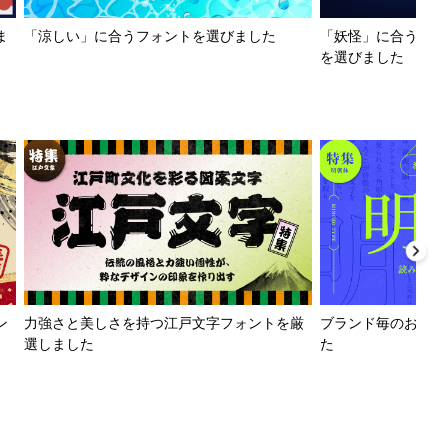
ま
「涼しい」に合うフォントを選びました
「妖怪」に合うフォ
を選びました
ン
力強さと美しさを持つ江戸文字フォントを厳
ブランド毎のおすす
選しました
た