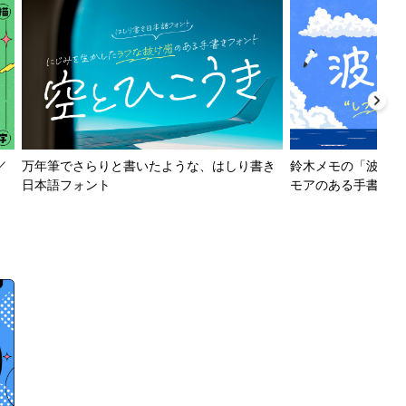
／
万年筆でさらりと書いたような、はしり書き
鈴木メモの「波とか
日本語フォント
モアのある手書きフ