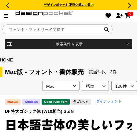
デザインポケット 夏季休業のご案内
0
検索条件
を表示
目的別フォントガイド
ブランド
HOME
特集
Mac版 - フォント・書体販売
該当件数：
3件
商品名
おすすめ
ダイナフォント
macOS
Windows
Open Type Font
角ゴシック
年間ライセンス商品
フォント形式
DF特太ゴシック体 (W10相当) StdN
キャンペーン一覧
タイプフェイス