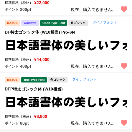
新着一覧
¥22,000
標準価格（税込）
明朝体
角ゴシック
200pt
現在、購入できません。
ポイント
丸ゴシック
楷書体
ダイナフォント
macOS
Windows
Open Type Font
角ゴシック
カート
0
宋朝体
清朝体
DF特太ゴシック体 (W10相当) Pro-6N
教科書体
行書体
マイページ
草書体
勘亭流
¥44,000
標準価格（税込）
お気に入り
江戸文字
デザイン毛筆
400pt
現在、購入できません。
ポイント
ダイナフォント
すべてを表示
ご利用ガイド
macOS
True Type Font
角ゴシック
DFP特太ゴシック体 (W10相当)
太さ・ウェイト
よくあるご質問
お問い合わせ
¥8,800
標準価格（税込）
セット or 単体
80pt
現在、購入できません。
ポイント