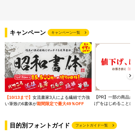
文字種類
キャンペーン
キャンペーン一覧
価格帯
〜
リセット
検索
【PR】一部の商品か
【10/13まで】
女流書家3人による繊細で力強
げ"をはじめることに
い筆致の6書体が
期間限定で最大49％OFF
目的別フォントガイド
フォントガイド一覧