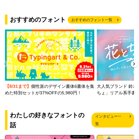
おすすめのフォント
おすすめのフォント一覧
【8/31まで】
個性派のデザイン書体6書体を集
大人気ブランド 鈴木
めた特別セットが37%OFFの5,980円！
ちょ」リアル系手書
わたしの好きなフォントの
インタビュー一
話
覧