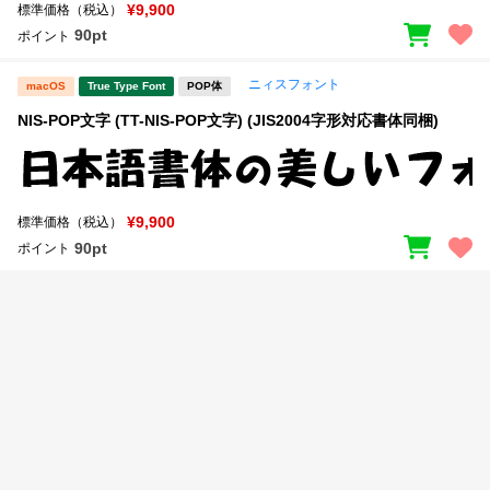
新着一覧
¥9,900
標準価格（税込）
明朝体
角ゴシック
90pt
ポイント
丸ゴシック
楷書体
ニィスフォント
macOS
True Type Font
POP体
カート
0
宋朝体
清朝体
NIS-POP文字 (TT-NIS-POP文字) (JIS2004字形対応書体同梱)
教科書体
行書体
マイページ
草書体
勘亭流
¥9,900
標準価格（税込）
お気に入り
江戸文字
デザイン毛筆
90pt
ポイント
すべてを表示
ご利用ガイド
太さ・ウェイト
よくあるご質問
お問い合わせ
セット or 単体