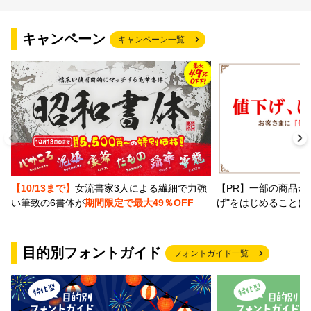
文字種類
キャンペーン
キャンペーン一覧
価格帯
〜
リセット
検索
【PR】一部の商品か
【10/13まで】
女流書家3人による繊細で力強
げ"をはじめることに
い筆致の6書体が
期間限定で最大49％OFF
目的別フォントガイド
フォントガイド一覧