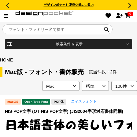
デザインポケット 夏季休業のご案内
0
検索条件
を表示
目的別フォントガイド
ブランド
HOME
特集
Mac版 - フォント・書体販売
該当件数：
2件
商品名
おすすめ
ニィスフォント
macOS
Open Type Font
POP体
年間ライセンス商品
フォント形式
NIS-POP文字 (OT-NIS-POP文字) (JIS2004字形対応書体同梱)
キャンペーン一覧
タイプフェイス