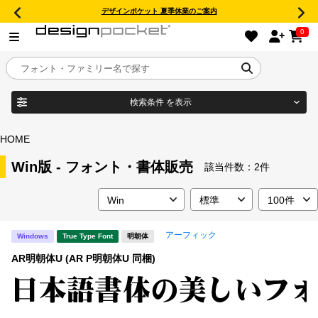
デザインポケット 夏季休業のご案内
0
検索条件
を表示
目的別フォントガイド
ブランド
HOME
特集
Win版 - フォント・書体販売
該当件数：
2件
商品名
おすすめ
アーフィック
Windows
True Type Font
明朝体
年間ライセンス商品
フォント形式
AR明朝体U (AR P明朝体U 同梱)
キャンペーン一覧
タイプフェイス