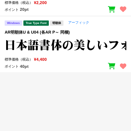
新着一覧
¥2,200
標準価格（税込）
明朝体
角ゴシック
20pt
ポイント
丸ゴシック
楷書体
アーフィック
Windows
True Type Font
明朝体
カート
0
宋朝体
清朝体
AR明朝体U & U04 (各AR P～ 同梱)
教科書体
行書体
マイページ
草書体
勘亭流
¥4,400
標準価格（税込）
お気に入り
江戸文字
デザイン毛筆
40pt
ポイント
すべてを表示
ご利用ガイド
太さ・ウェイト
よくあるご質問
お問い合わせ
セット or 単体