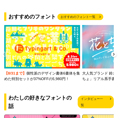
おすすめのフォント
おすすめのフォント一覧
【8/31まで】
個性派のデザイン書体6書体を集
大人気ブランド 鈴木
めた特別セットが37%OFFの5,980円！
ちょ」リアル系手書
わたしの好きなフォントの
インタビュー一
話
覧