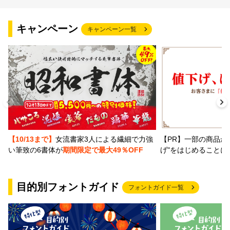
文字種類
キャンペーン
キャンペーン一覧
価格帯
〜
リセット
検索
【PR】一部の商品か
【10/13まで】
女流書家3人による繊細で力強
げ"をはじめることに
い筆致の6書体が
期間限定で最大49％OFF
目的別フォントガイド
フォントガイド一覧