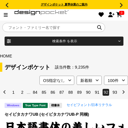
デザインポケット 夏季休業のご案内
0
検索条件
を表示
目的別フォントガイド
ブランド
HOME
特集
デザインポケット
該当件数：
9,235件
商品名
おすすめ
1
2
…
84
85
86
87
88
89
90
91
92
93
年間ライセンス商品
フォント形式
セイビフォント/日本リテラル
Windows
True Type Font
楷書体
キャンペーン一覧
セイビタカナワUB (セイビタカナワUB-P 同梱)
タイプフェイス