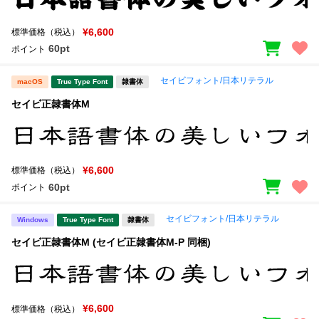
新着一覧
明朝体
角ゴシック
¥6,600
標準価格（税込）
丸ゴシック
楷書体
60pt
ポイント
カート
0
宋朝体
清朝体
セイビフォント/日本リテラル
macOS
True Type Font
隷書体
教科書体
行書体
セイビ正隷書体M
マイページ
草書体
勘亭流
お気に入り
江戸文字
デザイン毛筆
¥6,600
標準価格（税込）
60pt
ポイント
すべてを表示
ご利用ガイド
セイビフォント/日本リテラル
Windows
True Type Font
隷書体
太さ・ウェイト
よくあるご質問
セイビ正隷書体M (セイビ正隷書体M-P 同梱)
お問い合わせ
セット or 単体
¥6,600
標準価格（税込）