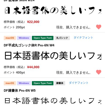
新着一覧
明朝体
角ゴシック
丸ゴシック
楷書体
¥22,000
標準価格（税込）
カート
0
宋朝体
清朝体
200pt
現在、購入できません。
ポイント
教科書体
行書体
マイページ
ダイナフォント
macOS
Windows
Open Type Font
丸ゴシック
草書体
勘亭流
DF平成丸ゴシック体R Pro-6N W4
お気に入り
江戸文字
デザイン毛筆
すべてを表示
ご利用ガイド
¥44,000
標準価格（税込）
400pt
現在、購入できません。
ポイント
太さ・ウェイト
よくあるご質問
ダイナフォント
macOS
Windows
Open Type Font
隷書体
DF隷書体 Pro-6N W5
お問い合わせ
セット or 単体