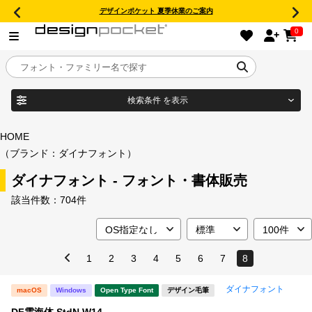
デザインポケット 夏季休業のご案内
0
検索条件
を表示
目的別フォントガイド
ブランド
HOME
（ブランド：ダイナフォント）
特集
ダイナフォント - フォント・書体販売
商品名
おすすめ
該当件数：
704件
年間ライセンス商品
フォント形式
1
2
3
4
5
6
7
8
キャンペーン一覧
ダイナフォント
macOS
Windows
Open Type Font
デザイン毛筆
タイプフェイス
DF雲海体 StdN W14