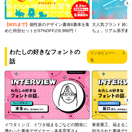
【8/31まで】
個性派のデザイン書体6書体を集
大人気ブランド 鈴木
めた特別セットが37%OFFの5,980円！
ちょ」リアル系手書
わたしの好きなフォントの
インタビュー一
話
覧
イワタミンゴ、イワタ福まるごなどの開発に
東亜重工、福まるご
携わった書体デザイナー・本多育実さん
担当された書体デザ