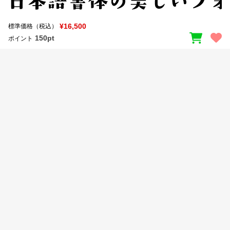
新着一覧
明朝体
角ゴシック
¥16,500
標準価格（税込）
丸ゴシック
楷書体
150pt
ポイント
カート
0
宋朝体
清朝体
教科書体
行書体
マイページ
草書体
勘亭流
お気に入り
江戸文字
デザイン毛筆
すべてを表示
ご利用ガイド
太さ・ウェイト
よくあるご質問
お問い合わせ
セット or 単体