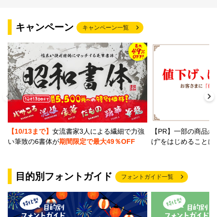
文字種類
キャンペーン
キャンペーン一覧
価格帯
〜
リセット
検索
【PR】一部の商品か
【10/13まで】
女流書家3人による繊細で力強
げ"をはじめることに
い筆致の6書体が
期間限定で最大49％OFF
目的別フォントガイド
フォントガイド一覧