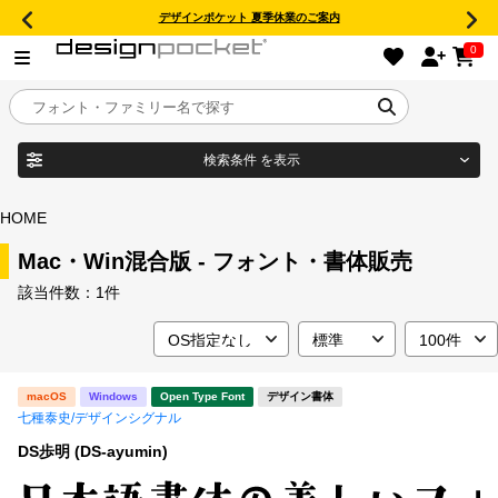
デザインポケット 夏季休業のご案内
0
検索条件
を表示
目的別フォントガイド
ブランド
HOME
特集
Mac・Win混合版 - フォント・書体販売
該当件数：
1件
商品名
おすすめ
年間ライセンス商品
フォント形式
macOS
Windows
Open Type Font
デザイン書体
七種泰史/デザインシグナル
キャンペーン一覧
DS歩明 (DS-ayumin)
タイプフェイス