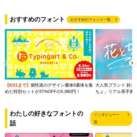
おすすめのフォント
おすすめのフォント一覧
【8/31まで】
個性派のデザイン書体6書体を集
大人気ブランド 鈴木
めた特別セットが37%OFFの5,980円！
ちょ」リアル系手書
わたしの好きなフォントの
インタビュー一
話
覧