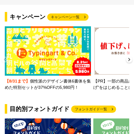
文字種類
キャンペーン
キャンペーン一覧
価格帯
〜
リセット
検索
【PR】一部の商品か
【8/31まで】
個性派のデザイン書体6書体を集
げ"をはじめることに
めた特別セットが37%OFFの5,980円！
目的別フォントガイド
フォントガイド一覧