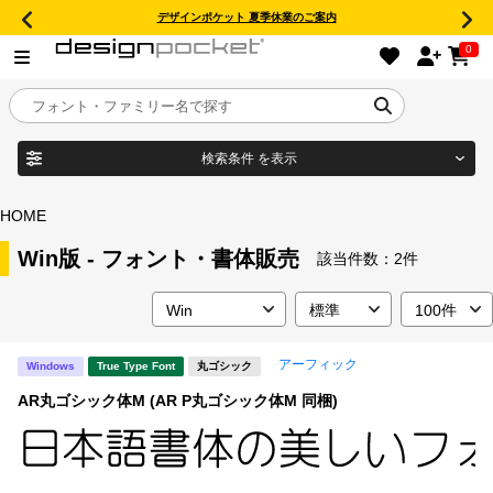
デザインポケット 夏季休業のご案内
0
検索条件
を表示
目的別フォントガイド
ブランド
HOME
特集
Win版 - フォント・書体販売
該当件数：
2件
商品名
おすすめ
アーフィック
Windows
True Type Font
丸ゴシック
年間ライセンス商品
フォント形式
AR丸ゴシック体M (AR P丸ゴシック体M 同梱)
キャンペーン一覧
タイプフェイス