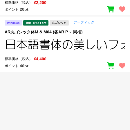
新着一覧
¥2,200
標準価格（税込）
明朝体
角ゴシック
20pt
ポイント
丸ゴシック
楷書体
アーフィック
Windows
True Type Font
丸ゴシック
カート
0
宋朝体
清朝体
AR丸ゴシック体M & M04 (各AR P～ 同梱)
教科書体
行書体
マイページ
草書体
勘亭流
¥4,400
標準価格（税込）
お気に入り
江戸文字
デザイン毛筆
40pt
ポイント
すべてを表示
ご利用ガイド
太さ・ウェイト
よくあるご質問
お問い合わせ
セット or 単体