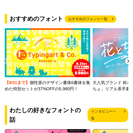
おすすめのフォント
おすすめのフォント一覧
【8/31まで】
個性派のデザイン書体6書体を集
大人気ブランド 鈴木
めた特別セットが37%OFFの5,980円！
ちょ」リアル系手書
わたしの好きなフォントの
インタビュー一
話
覧