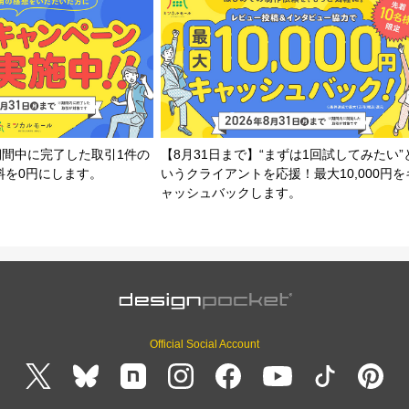
期間中に完了した取引1件の
【8月31日まで】“まずは1回試してみたい”
料を0円にします。
いうクライアントを応援！最大10,000円を
ャッシュバックします。
Official Social Account