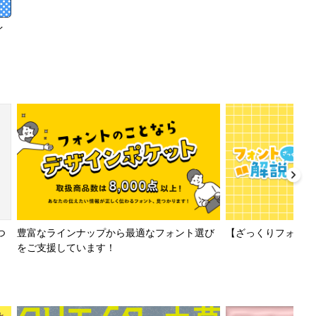
イ
【ざっくりフォント解
つ
豊富なラインナップから最適なフォント選び
をご支援しています！