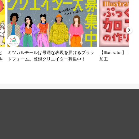
と
ミツカルモールは最適な表現を届けるプラッ
【Illustrator
キ
トフォーム。登録クリエイター募集中！
加工