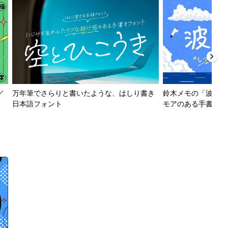
／
万年筆でさらりと書いたような、はしり書き
鈴木メモの「波とか
日本語フォント
モアのある手書きフ