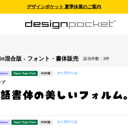
デザインポケット 夏季休業のご案内
Win混合版 - フォント・書体販売
該当件数：
3件
かに沢のりお
ndows
Open Type Font
POP体
ップ
かに沢のりお
ndows
Open Type Font
POP体