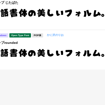
プ じたばた
かに沢のりお
ndows
Open Type Font
POP体
rounded