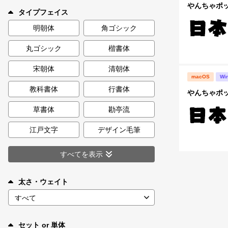
新着一覧
やんちゃポッ
タイプフェイス
明朝体
角ゴシック
丸ゴシック
楷書体
カート
0
宋朝体
清朝体
macOS
Wi
マイページ
教科書体
行書体
やんちゃポップ
お気に入り
草書体
勘亭流
江戸文字
デザイン毛筆
ご利用ガイド
すべてを表示
よくあるご質問
太さ・ウェイト
お問い合わせ
セット or 単体