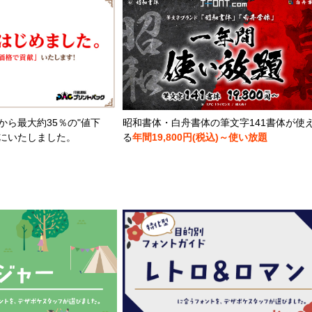
から最大約35％の"値下
昭和書体・白舟書体の筆文字141書体が使
とにいたしました。
る
年間19,800円(税込)～使い放題