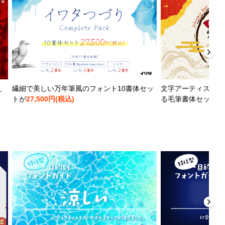
え
繊細で美しい万年筆風のフォント10書体セッ
文字アーティストと
トが
27,500円(税込)
る毛筆書体セットが