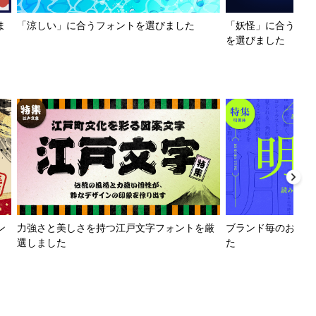
ま
「涼しい」に合うフォントを選びました
「妖怪」に合うフォ
を選びました
ン
力強さと美しさを持つ江戸文字フォントを厳
ブランド毎のおすす
選しました
た