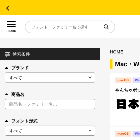
menu
HOME
目的別フォントガイド
検索条件
Mac・
ブランド
特集
macOS
Wi
おすすめ
やんちゃポ
商品名
年間ライセンス商品
フォント形式
キャンペーン一覧
macOS
Wi