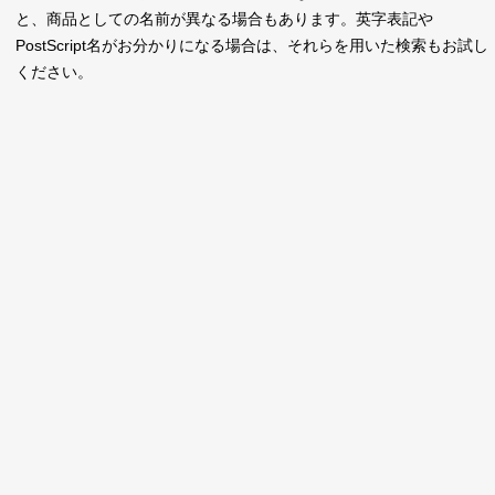
新着一覧
と、商品としての名前が異なる場合もあります。英字表記や
明朝体
角ゴシック
PostScript名がお分かりになる場合は、それらを用いた検索もお試し
丸ゴシック
楷書体
ください。
カート
0
宋朝体
清朝体
教科書体
行書体
マイページ
草書体
勘亭流
お気に入り
江戸文字
デザイン毛筆
すべてを表示
ご利用ガイド
太さ・ウェイト
よくあるご質問
お問い合わせ
セット or 単体