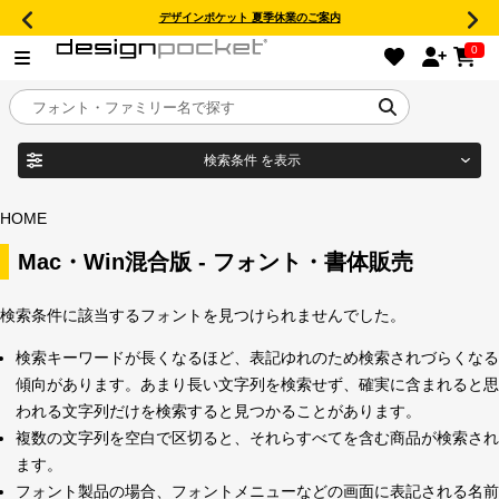
デザインポケット 夏季休業のご案内
0
検索条件
を表示
目的別フォントガイド
ブランド
HOME
特集
Mac・Win混合版 - フォント・書体販売
商品名
おすすめ
検索条件に該当するフォントを見つけられませんでした。
検索キーワードが長くなるほど、表記ゆれのため検索されづらくなる
年間ライセンス商品
傾向があります。あまり長い文字列を検索せず、確実に含まれると思
フォント形式
われる文字列だけを検索すると見つかることがあります。
複数の文字列を空白で区切ると、それらすべてを含む商品が検索され
キャンペーン一覧
ます。
タイプフェイス
フォント製品の場合、フォントメニューなどの画面に表記される名前