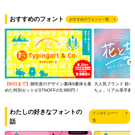
おすすめのフォント
おすすめのフォント一覧
【8/31まで】
個性派のデザイン書体6書体を集
大人気ブランド 鈴木
めた特別セットが37%OFFの5,980円！
ちょ」リアル系手書
わたしの好きなフォントの
インタビュー一
話
覧