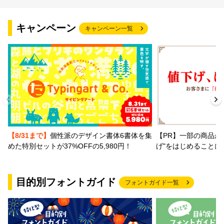
文字種類
キャンペーン
キャンペーン一覧
価格帯
〜
リセット
検索
【PR】一部の商品か
【8/31まで】
個性派のデザイン書体6書体を集
げ"をはじめることに
めた特別セットが37%OFFの5,980円！
目的別フォントガイド
フォントガイド一覧