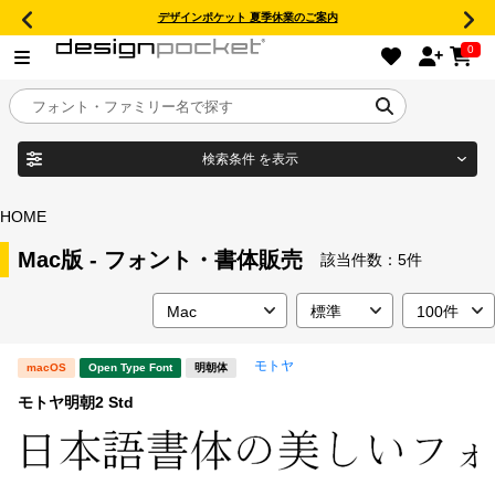
デザインポケット 夏季休業のご案内
0
検索条件
を表示
目的別フォントガイド
ブランド
HOME
特集
Mac版 - フォント・書体販売
該当件数：
5件
商品名
おすすめ
モトヤ
macOS
Open Type Font
明朝体
年間ライセンス商品
フォント形式
モトヤ明朝2 Std
キャンペーン一覧
タイプフェイス