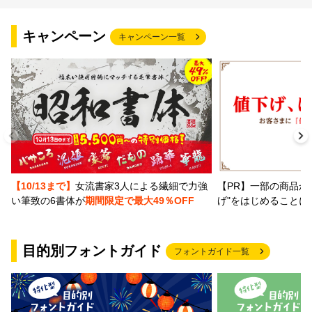
キャンペーン
キャンペーン一覧
【PR】一部の商品か
【10/13まで】
女流書家3人による繊細で力強
げ"をはじめることに
い筆致の6書体が
期間限定で最大49％OFF
目的別フォントガイド
フォントガイド一覧