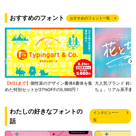
おすすめのフォント
おすすめのフォント一覧
【8/31まで】
個性派のデザイン書体6書体を集
大人気ブランド 鈴木
めた特別セットが37%OFFの5,980円！
ちょ」リアル系手書
わたしの好きなフォントの
インタビュー一
話
覧