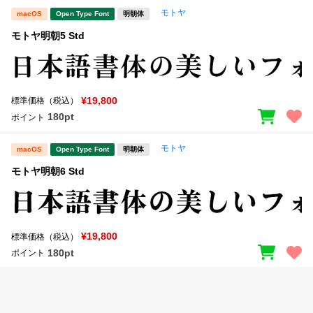
モトヤ
macOS
Open Type Font
明朝体
文字種類
モトヤ明朝5 Std
価格帯
¥19,800
標準価格（税込）
〜
180pt
ポイント
モトヤ
macOS
Open Type Font
明朝体
リセット
検索
モトヤ明朝6 Std
¥19,800
標準価格（税込）
180pt
ポイント