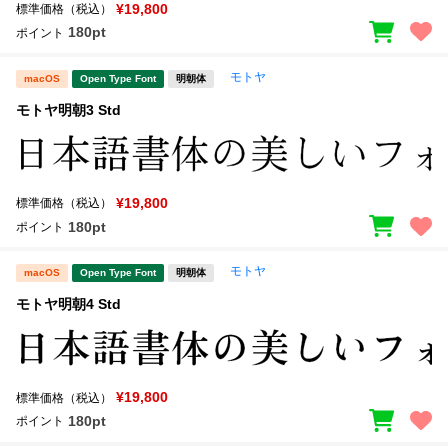
新着一覧
¥19,800
標準価格（税込）
明朝体
角ゴシック
180pt
ポイント
丸ゴシック
楷書体
モトヤ
macOS
Open Type Font
明朝体
カート
0
宋朝体
清朝体
モトヤ明朝3 Std
教科書体
行書体
マイページ
草書体
勘亭流
¥19,800
標準価格（税込）
お気に入り
江戸文字
デザイン毛筆
180pt
ポイント
すべてを表示
ご利用ガイド
モトヤ
macOS
Open Type Font
明朝体
モトヤ明朝4 Std
太さ・ウェイト
よくあるご質問
お問い合わせ
¥19,800
標準価格（税込）
セット or 単体
180pt
ポイント