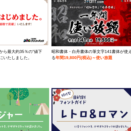
から最大約35％の"値下
昭和書体・白舟書体の筆文字141書体が使
とにいたしました。
る
年間19,800円(税込)～使い放題