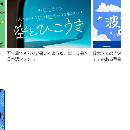
／
万年筆でさらりと書いたような、はしり書き
鈴木メモの「波とか
日本語フォント
モアのある手書きフ