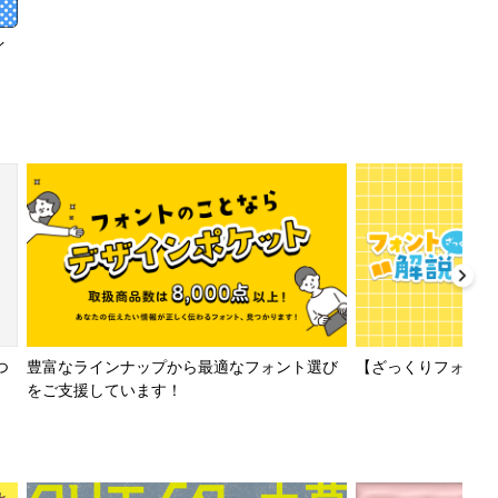
イ
【ざっくりフォント解
つ
豊富なラインナップから最適なフォント選び
をご支援しています！