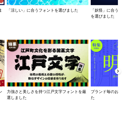
ま
「涼しい」に合うフォントを選びました
「妖怪」に合うフォ
を選びました
ン
力強さと美しさを持つ江戸文字フォントを厳
ブランド毎のおすす
選しました
た