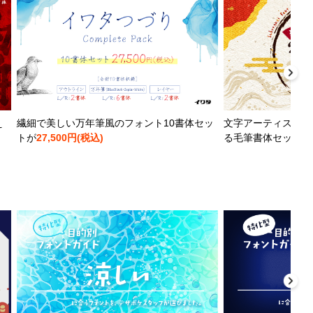
え
繊細で美しい万年筆風のフォント10書体セッ
文字アーティストと
トが
27,500円(税込)
る毛筆書体セットが