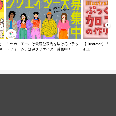
と
ミツカルモールは最適な表現を届けるプラッ
【Illustrator
キ
トフォーム。登録クリエイター募集中！
加工