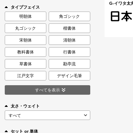
新着一覧
G-イワタ太丸ゴ
タイプフェイス
明朝体
角ゴシック
丸ゴシック
楷書体
カート
0
宋朝体
清朝体
マイページ
教科書体
行書体
お気に入り
草書体
勘亭流
江戸文字
デザイン毛筆
ご利用ガイド
すべてを表示
よくあるご質問
太さ・ウェイト
お問い合わせ
セット or 単体