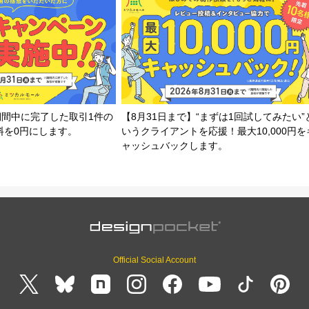
期間中に完了した取引1件の
【8月31日まで】“まずは1回試してみたい”
料を0円にします。
いうクライアントを応援！最大10,000円を
ャッシュバックします。
Official Social Account