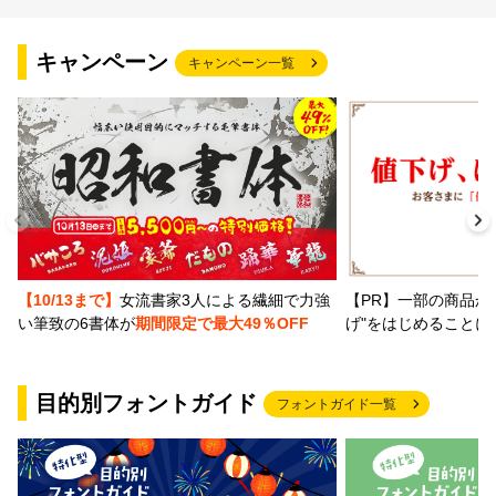
文字種類
キャンペーン
キャンペーン一覧
価格帯
〜
リセット
検索
【PR】一部の商品か
【10/13まで】
女流書家3人による繊細で力強
げ"をはじめることに
い筆致の6書体が
期間限定で最大49％OFF
目的別フォントガイド
フォントガイド一覧