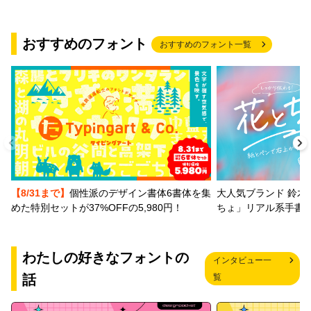
おすすめのフォント
おすすめのフォント一覧
【8/31まで】
個性派のデザイン書体6書体を集
大人気ブランド 鈴木
めた特別セットが37%OFFの5,980円！
ちょ」リアル系手書
わたしの好きなフォントの
インタビュー一
話
覧