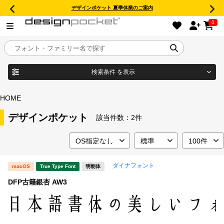
デザインポケット 夏季休業のご案内
0
検索条件
を表示
目的別フォントガイド
ブランド
HOME
特集
デザインポケット
該当件数：
2件
商品名
おすすめ
ダイナフォント
macOS
True Type Font
明朝体
年間ライセンス商品
フォント形式
DFP古籍銀杏 AW3
キャンペーン一覧
タイプフェイス