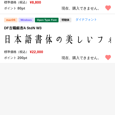
新着一覧
¥8,800
標準価格（税込）
明朝体
角ゴシック
80pt
現在、購入できません。
ポイント
丸ゴシック
楷書体
ダイナフォント
macOS
Windows
Open Type Font
明朝体
カート
0
宋朝体
清朝体
DF古籍銀杏A StdN W3
教科書体
行書体
マイページ
草書体
勘亭流
¥22,000
標準価格（税込）
お気に入り
江戸文字
デザイン毛筆
200pt
現在、購入できません。
ポイント
すべてを表示
ご利用ガイド
太さ・ウェイト
よくあるご質問
お問い合わせ
セット or 単体