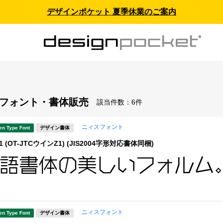
デザインポケット 夏季休業のご案内
 - フォント・書体販売
該当件数：
6件
ニィスフォント
en Type Font
デザイン書体
 (OT-JTCウインZ1) (JIS2004字形対応書体同梱)
ニィスフォント
en Type Font
デザイン書体