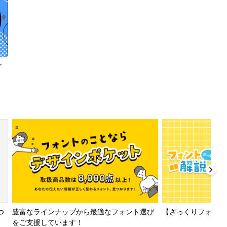
イ
【ざっくりフォント解
つ
豊富なラインナップから最適なフォント選び
をご支援しています！