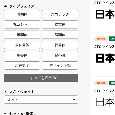
新着一覧
JTCウインZ5
タイプフェイス
明朝体
角ゴシック
丸ゴシック
楷書体
カート
0
宋朝体
清朝体
macOS
Op
マイページ
教科書体
行書体
JTCウインZ1
お気に入り
草書体
勘亭流
江戸文字
デザイン毛筆
ご利用ガイド
すべてを表示
macOS
Tru
よくあるご質問
JTCウインZ1
太さ・ウェイト
お問い合わせ
セット or 単体