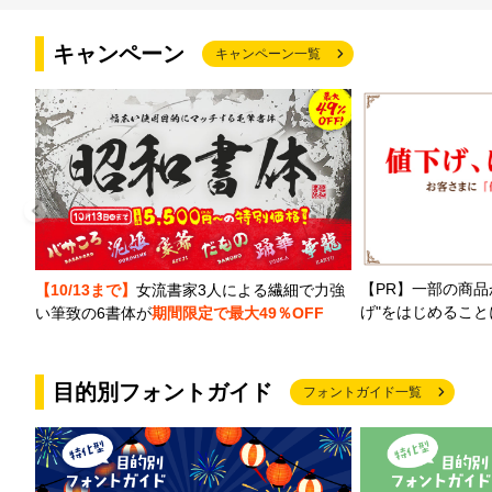
キャンペーン
キャンペーン一覧
【PR】一部の商品
【10/13まで】
女流書家3人による繊細で力強
げ"をはじめるこ
い筆致の6書体が
期間限定で最大49％OFF
目的別フォントガイド
フォントガイド一覧