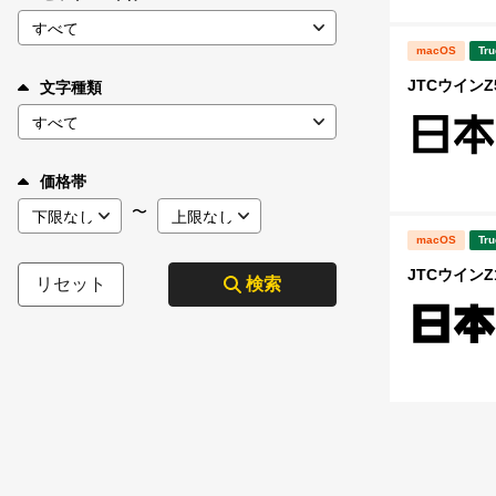
macOS
Tru
JTCウインZ5
文字種類
価格帯
〜
macOS
Tru
JTCウインZ1
リセット
検索