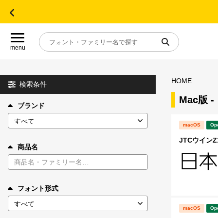
menu
HOME
目的別フォントガイド
検索条件
Mac版
ブランド
特集
macOS
Op
おすすめ
JTCウインZ1
商品名
年間ライセンス商品
フォント形式
キャンペーン一覧
macOS
Op