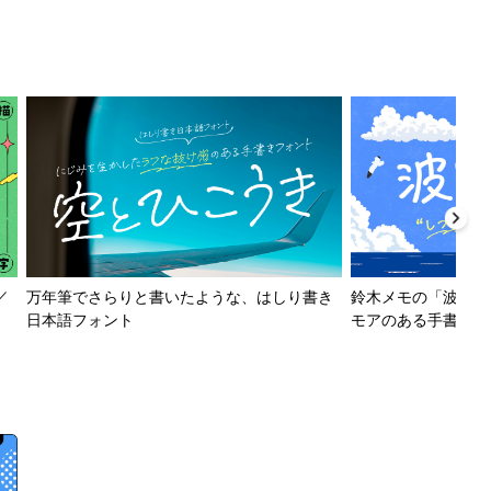
／
万年筆でさらりと書いたような、はしり書き
鈴木メモの「波とか
日本語フォント
モアのある手書きフ