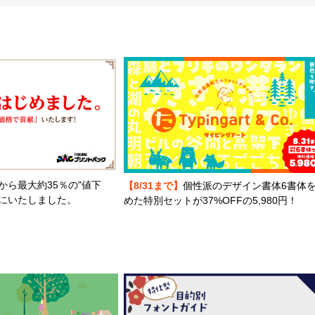
から最大約35％の"値下
【8/31まで】
個性派のデザイン書体6書体
とにいたしました。
めた特別セットが37%OFFの5,980円！