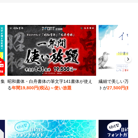
を集
昭和書体・白舟書体の筆文字141書体が使え
繊細で美しい万年筆
る
年間19,800円(税込)～使い放題
トが
27,500円(税込)