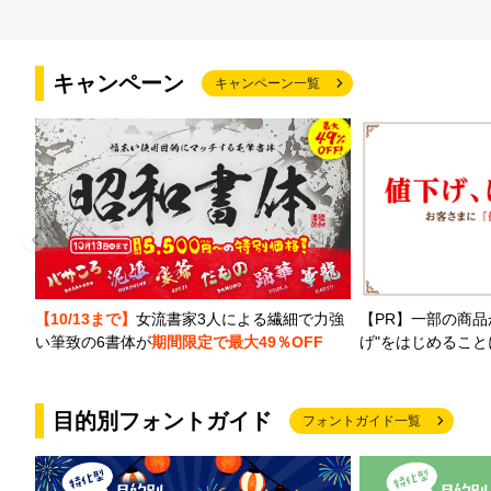
キャンペーン
キャンペーン一覧
【PR】一部の商品
【10/13まで】
女流書家3人による繊細で力強
げ"をはじめるこ
い筆致の6書体が
期間限定で最大49％OFF
目的別フォントガイド
フォントガイド一覧