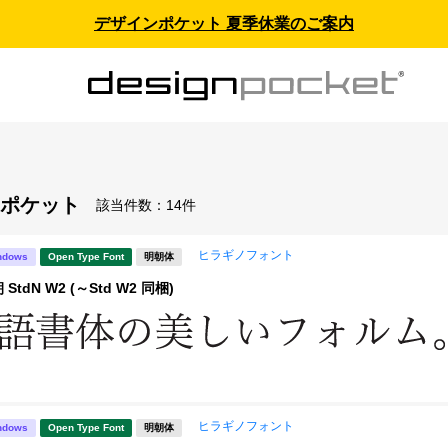
デザインポケット 夏季休業のご案内
ポケット
該当件数：
14件
ヒラギノフォント
ndows
Open Type Font
明朝体
tdN W2 (～Std W2 同梱)
ヒラギノフォント
ndows
Open Type Font
明朝体