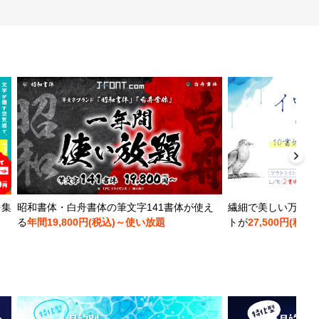
を集
昭和書体・白舟書体の筆文字141書体が使え
繊細で美しい万年筆
る
年間19,800円(税込)～使い放題
トが
27,500円(税込)