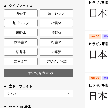
新着一覧
ヒラギノ明朝 S
タイプフェイス
明朝体
角ゴシック
丸ゴシック
楷書体
カート
0
宋朝体
清朝体
macOS
Wi
マイページ
教科書体
行書体
ヒラギノ明朝 S
お気に入り
草書体
勘亭流
江戸文字
デザイン毛筆
ご利用ガイド
すべてを表示
macOS
Wi
よくあるご質問
ヒラギノ明朝 S
太さ・ウェイト
お問い合わせ
セット or 単体