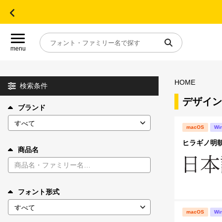
menu
HOME
目的別フォントガイド
検索条件
デザイン
ブランド
特集
macOS
Wi
おすすめ
ヒラギノ明朝 S
商品名
年間ライセンス商品
フォント形式
キャンペーン一覧
macOS
Wi