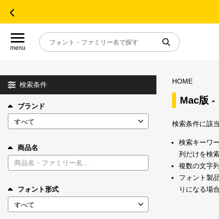
menu
HOME
目的別フォントガイド
検索条件
Mac版
ブランド
特集
検索条件に該
おすすめ
検索キーワ
商品名
列だけを検
複数の文字
年間ライセンス商品
フォント製品
りになる場
フォント形式
キャンペーン一覧