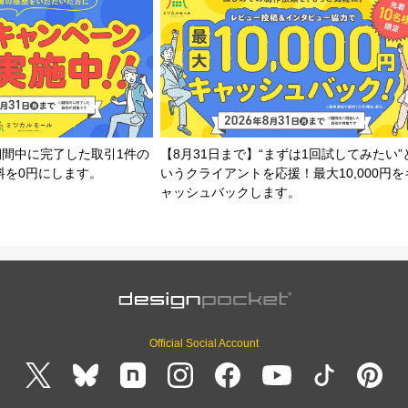
期間中に完了した取引1件の
【8月31日まで】“まずは1回試してみたい”
料を0円にします。
いうクライアントを応援！最大10,000円を
ャッシュバックします。
Official Social Account