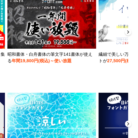
を集
昭和書体・白舟書体の筆文字141書体が使え
繊細で美しい万年筆
る
年間19,800円(税込)～使い放題
トが
27,500円(税込)