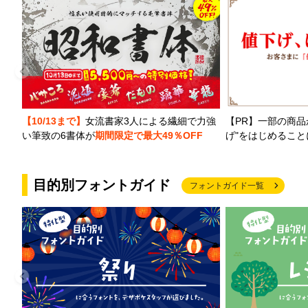
【PR】一部の商品
【10/13まで】
女流書家3人による繊細で力強
げ"をはじめるこ
い筆致の6書体が
期間限定で最大49％OFF
目的別フォントガイド
フォントガイド一覧