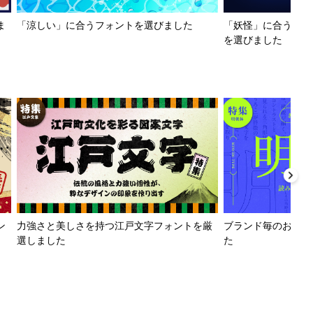
ま
「涼しい」に合うフォントを選びました
「妖怪」に合うフォ
を選びました
ン
力強さと美しさを持つ江戸文字フォントを厳
ブランド毎のおすす
選しました
た