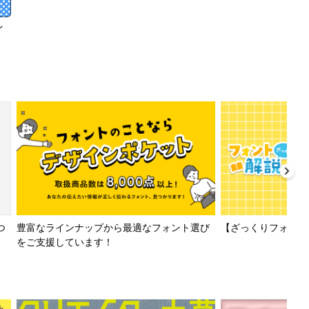
イ
【ざっくりフォント解
つ
豊富なラインナップから最適なフォント選び
をご支援しています！