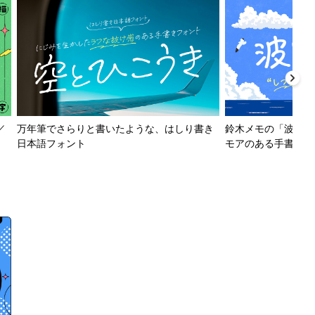
／
万年筆でさらりと書いたような、はしり書き
鈴木メモの「波とか
日本語フォント
モアのある手書きフ