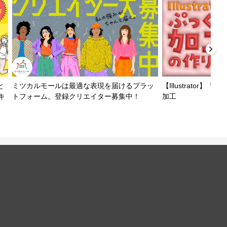
と
ミツカルモールは最適な表現を届けるプラッ
【Illustrator
キ
トフォーム。登録クリエイター募集中！
加工