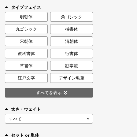
新着一覧
タイプフェイス
明朝体
角ゴシック
丸ゴシック
楷書体
カート
0
宋朝体
清朝体
マイページ
教科書体
行書体
お気に入り
草書体
勘亭流
江戸文字
デザイン毛筆
ご利用ガイド
すべてを表示
よくあるご質問
太さ・ウェイト
お問い合わせ
セット or 単体