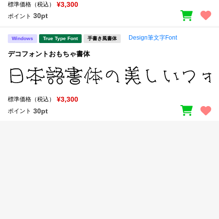
新着一覧
¥3,300
標準価格（税込）
明朝体
角ゴシック
30pt
ポイント
丸ゴシック
楷書体
Design筆文字Font
Windows
True Type Font
手書き風書体
カート
0
宋朝体
清朝体
デコフォントおもちゃ書体
教科書体
行書体
マイページ
草書体
勘亭流
¥3,300
標準価格（税込）
お気に入り
江戸文字
デザイン毛筆
30pt
ポイント
すべてを表示
ご利用ガイド
太さ・ウェイト
よくあるご質問
お問い合わせ
セット or 単体