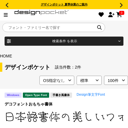
デザインポケット 夏季休業のご案内
0
検索条件
を表示
目的別フォントガイド
ブランド
HOME
特集
デザインポケット
該当件数：
2件
商品名
おすすめ
Design筆文字Font
Windows
Open Type Font
手書き風書体
年間ライセンス商品
フォント形式
デコフォントおもちゃ書体
キャンペーン一覧
タイプフェイス