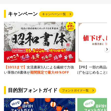
文字種類
キャンペーン
キャンペーン一覧
価格帯
〜
リセット
検索
【PR】一部の商品か
【10/13まで】
女流書家3人による繊細で力強
げ"をはじめることに
い筆致の6書体が
期間限定で最大49％OFF
目的別フォントガイド
フォントガイド一覧