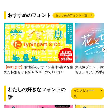
おすすめのフォント
おすすめのフォント一覧
【8/31まで】
個性派のデザイン書体6書体を集
大人気ブランド 鈴木
めた特別セットが37%OFFの5,980円！
ちょ」リアル系手書
わたしの好きなフォントの
インタビュー一
話
覧