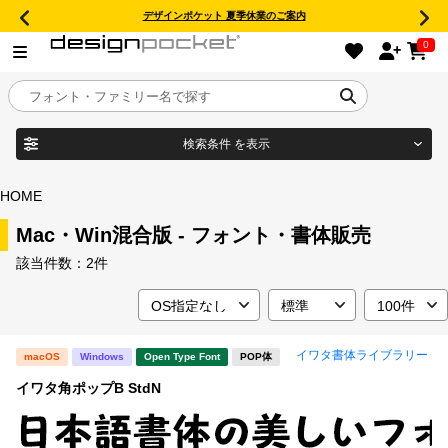
デザインポケット 夏季休業のご案内
0
検索条件
を表示
目的別フォントガイド
ブランド
HOME
特集
Mac・Win混合版 - フォント・書体販売
該当件数：
2件
商品名
おすすめ
年間ライセンス商品
フォント形式
イワタ書体ライブラリー
macOS
Windows
Open Type Font
POP体
イワタ角ポップB StdN
キャンペーン一覧
タイプフェイス