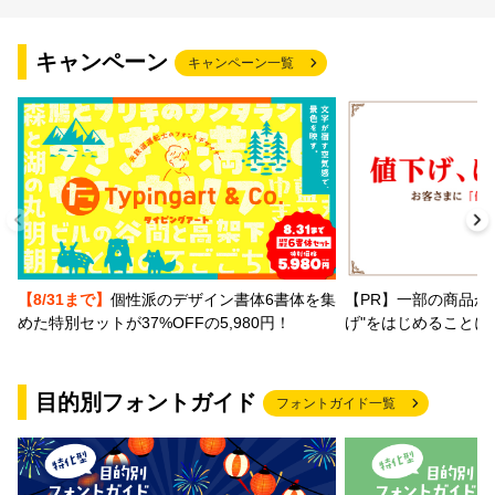
文字種類
キャンペーン
キャンペーン一覧
価格帯
〜
リセット
検索
【PR】一部の商品か
【8/31まで】
個性派のデザイン書体6書体を集
げ"をはじめることに
めた特別セットが37%OFFの5,980円！
目的別フォントガイド
フォントガイド一覧