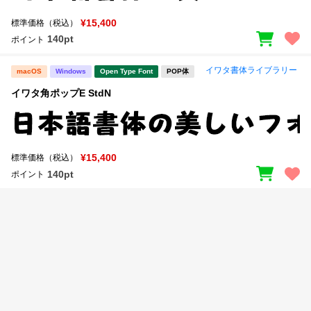
新着一覧
明朝体
角ゴシック
¥15,400
標準価格（税込）
140pt
ポイント
丸ゴシック
楷書体
カート
0
イワタ書体ライブラリー
宋朝体
清朝体
macOS
Windows
Open Type Font
POP体
イワタ角ポップE StdN
教科書体
行書体
マイページ
草書体
勘亭流
お気に入り
江戸文字
デザイン毛筆
¥15,400
標準価格（税込）
140pt
ポイント
すべてを表示
ご利用ガイド
太さ・ウェイト
よくあるご質問
お問い合わせ
セット or 単体